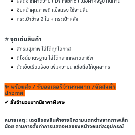
ผลิตจากผ้าดีวาย ( DY Fabric ) เนื้อผ้าคงรูป ทนทาน
ซิปหน้าคุณภาพดี แข็งแรง ใช้งานลื่น
กระเป๋าข้าง 2 ใบ + กระเป๋าหลัง
⭐ จุดเด่นสินค้า
สีกรมสุภาพ ใส่ได้ทุกโอกาส
ดีไซน์มาตรฐาน ใส่ได้หลากหลายอาชีพ
ตัดเย็บเรียบร้อย เพิ่มความน่าเชื่อถือให้บุคลากร
✨ พร้อมส่ง / รับออเดอร์จำนวนมาก /จัดส่งทั่ว
ประเทศ
✔ สั่งจำนวนมากมีราคาพิเศษ
หมายเหตุ : เฉดสีของสินค้าอาจมีความแตกต่างจากภาพเล็ก
น้อย ตามการตั้งค่าการแสดงผลของหน้าจอแต่ละอุปกรณ์