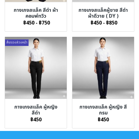
กางเกงสแล็ค สีดำ ผ้า
กางเกงสแล็คผู้ชาย สีดำ
คอมพ์ทวิว
ผ้าดีวาย ( DY )
฿450
-
฿750
฿450
-
฿850
สั่งจองล่วงหน้า
กางเกงสแล็ค ผู้หญิง
กางเกงสแล็ค ผู้หญิง สี
สีดำ
กรม
฿450
฿450