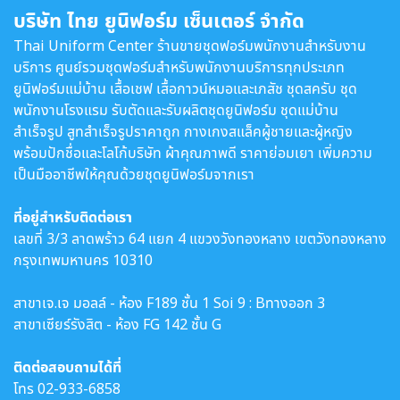
บริษัท ไทย ยูนิฟอร์ม เซ็นเตอร์ จำกัด
Thai Uniform Center ร้านขายชุดฟอร์มพนักงานสำหรับงาน
บริการ ศูนย์รวมชุดฟอร์มสำหรับพนักงานบริการทุกประเภท
ยูนิฟอร์มแม่บ้าน เสื้อเชฟ เสื้อกาวน์หมอและเภสัช ชุดสครับ ชุด
พนักงานโรงแรม รับตัดและรับผลิตชุดยูนิฟอร์ม ชุดแม่บ้าน
สำเร็จรูป สูทสำเร็จรูปราคาถูก กางเกงสแล็คผู้ชายและผู้หญิง
พร้อมปักชื่อและโลโก้บริษัท ผ้าคุณภาพดี ราคาย่อมเยา เพิ่มความ
เป็นมืออาชีพให้คุณด้วยชุดยูนิฟอร์มจากเรา
ที่อยู่สำหรับติดต่อเรา
เลขที่ 3/3 ลาดพร้าว 64 แยก 4 แขวงวังทองหลาง เขตวังทองหลาง
กรุงเทพมหานคร 10310
สาขาเจ.เจ มอลล์ - ห้อง F189 ชั้น 1 Soi 9 : Bทางออก 3
สาขาเซียร์รังสิต - ห้อง FG 142 ชั้น G
ติดต่อสอบถามได้ที่
โทร
02-933-6858