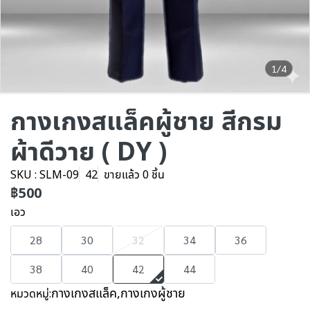
1/4
กางเกงสแล็คผู้ชาย สีกรม
ผ้าดีวาย ( DY )
SKU : SLM-09
42
ขายแล้ว 0 ชิ้น
฿500
เอว
28
30
32
34
36
38
40
42
44
กางเกงสแล็ค
,
กางเกงผู้ชาย
หมวดหมู่: