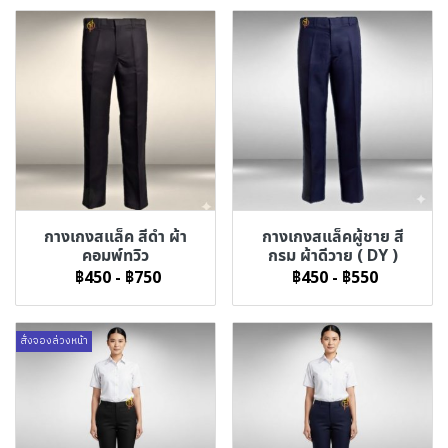
กางเกงสแล็ค สีดำ ผ้า
กางเกงสแล็คผู้ชาย สี
คอมพ์ทวิว
กรม ผ้าดีวาย ( DY )
฿450
-
฿750
฿450
-
฿550
สั่งจองล่วงหน้า