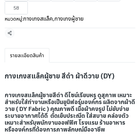
58
กางเกงสแล็ค
,
กางเกงผู้ชาย
หมวดหมู่:
แชร์
รายละเอียดสินค้า
กางเกงสแล็คผู้ชาย สีดำ ผ้าดีวาย (DY)
กางเกงสแล็คผู้ชายสีดำ ดีไซน์เรียบหรู ดูสุภาพ เหมาะ
สำหรับใส่ทำงานหรือเป็นยูนิฟอร์มองค์กร ผลิตจากผ้าดี
วาย ( DY Fabric ) คุณภาพดี เนื้อผ้าคงรูป ไม่ยับง่าย
ระบายอากาศได้ดี ตัดเย็บประณีต ใส่สบาย คล่องตัว
เหมาะสำหรับพนักงานออฟฟิศ โรงแรม ร้านอาหาร
หรือองค์กรที่ต้องการภาพลักษณ์มืออาชีพ