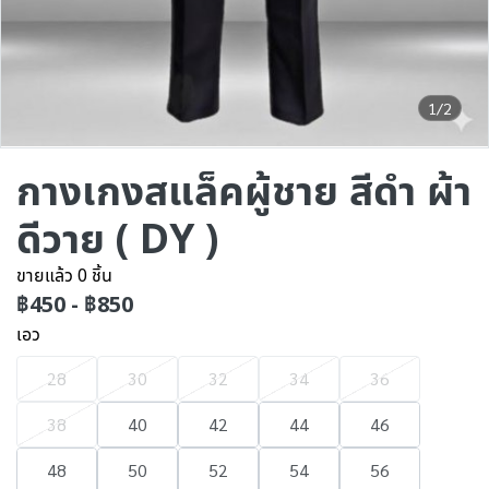
1/2
กางเกงสแล็คผู้ชาย สีดำ ผ้า
ดีวาย ( DY )
ขายแล้ว 0 ชิ้น
฿450
-
฿850
เอว
28
30
32
34
36
38
40
42
44
46
48
50
52
54
56