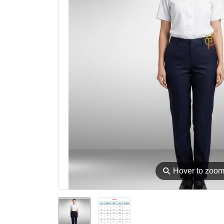
⚲
Hover to zoo