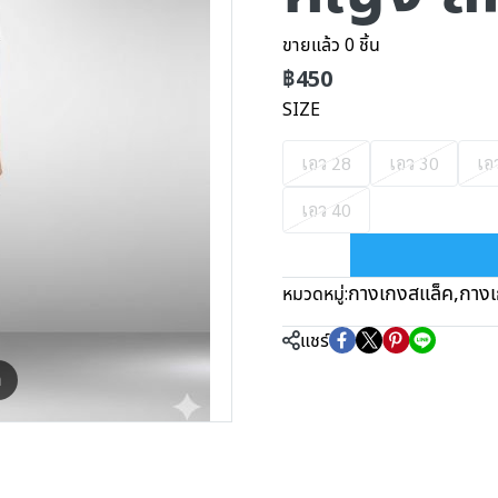
ขายแล้ว 0 ชิ้น
฿450
SIZE
เอว 28
เอว 30
เอ
เอว 40
กางเกงสแล็ค
,
กางเ
หมวดหมู่:
แชร์
m