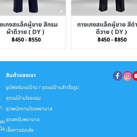
งเกงสแล็คผู้ชาย สีกรม
กางเกงสแล็คผู้ชาย สีดำ
ผ้าดีวาย ( DY )
ดีวาย ( DY )
฿450
-
฿550
฿450
-
฿850
สินค้าของเรา
ยูนิฟอร์มแม่บ้าน / ชุดแม่บ้านสำเร็จรูป
ชุดแม่บ้านโรงแรม
์
ะ
ชุดพนักงานโรงพยาบาล
ชุดสครับพยาบาล
และ
มือ
เสื้อกาวน์เภสัช