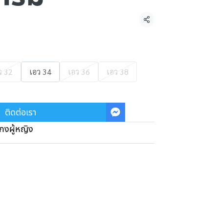
แชร์
ว 32
เอว 34
เอว 36
เอว 38
ติดต่อเรา
กงผู้หญิง