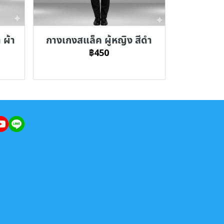
 ผ้า
กางเกงสแล็ค ผู้หญิง สีดำ
฿450