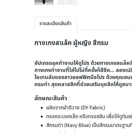
รายละเอียดสินค้า
กางเกงสแล็ค ผู้หญิง สีกรม
อัปเกรดลุคทำงานให้ดูโปร ด้วยกางเกงสแล็คสี
กางเกงทำงานที่ใส่ไปไม่กี่ครั้งก็สีซีด... ลองเ
ไอเทมลับของสาวออฟฟิศมือโปร ด้วยคุณสมบัติพ
กรมท่า สุดคลาสสิกที่ช่วยเสริมบุคลิกให้ดูสมาร
ลักษณะสินค้า
ผลิตจากผ้าดีวาย (DY Fabric)
ทรงกระบอกเล็ก หรือทรงสลิม เพื่อให้ดูทันส
สีกรมท่า (Navy Blue) เป็นสีกรมมาตรฐานที