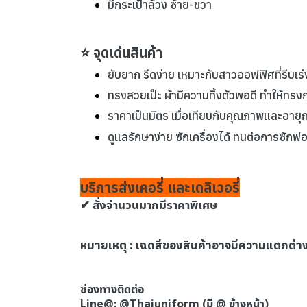
มีกระเป๋าล้วง ซ้าย-ขวา
⭐ จุดเด่นสินค้า
ยับยาก รีดง่าย เหมาะกับสาวออฟฟิศที่รีบเร
ทรงสวยเป๊ะ ผ้ามีความทิ้งตัวพอดี ทำให้ทรง
ราคาเป็นมิตร เมื่อเทียบกับคุณภาพและอายุการ
ดูแลรักษาง่าย ซักเครื่องได้ ทนต่อการซักฟอก
บริการส่งเคอรี่ และเดลิเวอรี่
✔ สั่งจำนวนมากมีราคาพิเศษ
หมายเหตุ : เฉดสีของสินค้าอาจมีความแตกต่
ช่องทางติดต่อ
Line@: @Thaiuniform (มี @ ข้างหน้า)