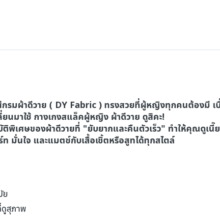
กรมผ้าดีวาย ( DY Fabric ) ทรงสวยที่ผู้หญิงทุกคนต้องมี เบื
ปลี่ยนมาใช้ กางเกงสแล็คผู้หญิง ผ้าดีวาย ดูสิคะ!
ิเศษของผ้าดีวายที่ "ยับยากและคืนตัวเร็ว" ทำให้คุณดูเนี๊ยบ
์ท มั่นใจ และแมตช์กับเสื้อเชิ้ตหรือสูทได้ทุกสไตล์
มัย
่ดูสุภาพ