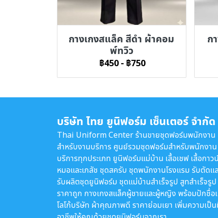
กางเกงสแล็ค สีดำ ผ้าคอม
กา
พ์ทวิว
฿450
-
฿750
บริษัท ไทย ยูนิฟอร์ม เซ็นเตอร์ จำกัด
Thai Uniform Center ร้านขายชุดฟอร์มพนักงาน
สำหรับงานบริการ ศูนย์รวมชุดฟอร์มสำหรับพนักงาน
บริการทุกประเภท ยูนิฟอร์มแม่บ้าน เสื้อเชฟ เสื้อกาวน
หมอและเภสัช ชุดสครับ ชุดพนักงานโรงแรม รับตัดแล
รับผลิตชุดยูนิฟอร์ม ชุดแม่บ้านสำเร็จรูป สูทสำเร็จรูป
ราคาถูก กางเกงสแล็คผู้ชายและผู้หญิง พร้อมปักชื่อ
โลโก้บริษัท ผ้าคุณภาพดี ราคาย่อมเยา เพิ่มความเป็น
อาชีพให้คุณด้วยชุดยูนิฟอร์มจากเรา