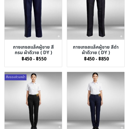
กางเกงสแล็คผู้ชาย สี
กางเกงสแล็คผู้ชาย สีดำ
กรม ผ้าดีวาย ( DY )
ผ้าดีวาย ( DY )
฿450
-
฿550
฿450
-
฿850
สั่งจองล่วงหน้า