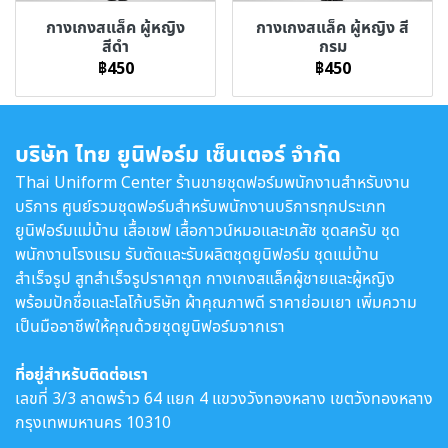
กางเกงสแล็ค ผู้หญิง
กางเกงสแล็ค ผู้หญิง สี
สีดำ
กรม
฿450
฿450
บริษัท ไทย ยูนิฟอร์ม เซ็นเตอร์ จำกัด
Thai Uniform Center ร้านขายชุดฟอร์มพนักงานสำหรับงาน
บริการ ศูนย์รวมชุดฟอร์มสำหรับพนักงานบริการทุกประเภท
ยูนิฟอร์มแม่บ้าน เสื้อเชฟ เสื้อกาวน์หมอและเภสัช ชุดสครับ ชุด
พนักงานโรงแรม รับตัดและรับผลิตชุดยูนิฟอร์ม ชุดแม่บ้าน
สำเร็จรูป สูทสำเร็จรูปราคาถูก กางเกงสแล็คผู้ชายและผู้หญิง
พร้อมปักชื่อและโลโก้บริษัท ผ้าคุณภาพดี ราคาย่อมเยา เพิ่มความ
เป็นมืออาชีพให้คุณด้วยชุดยูนิฟอร์มจากเรา
ที่อยู่สำหรับติดต่อเรา
เลขที่ 3/3 ลาดพร้าว 64 แยก 4 แขวงวังทองหลาง เขตวังทองหลาง
กรุงเทพมหานคร 10310