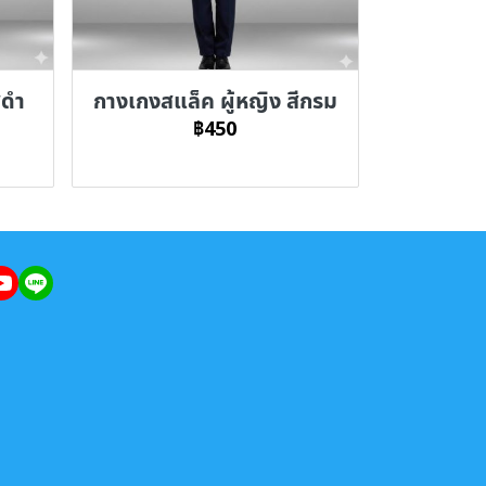
ีดำ
กางเกงสแล็ค ผู้หญิง สีกรม
฿450