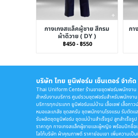
กางเกงสแล็คผู้ชาย สีกรม
กาง
ผ้าดีวาย ( DY )
฿450
-
฿550
บริษัท ไทย ยูนิฟอร์ม เซ็นเตอร์ จำกัด
Thai Uniform Center ร้านขายชุดฟอร์มพนักงาน
สำหรับงานบริการ ศูนย์รวมชุดฟอร์มสำหรับพนักงาน
บริการทุกประเภท ยูนิฟอร์มแม่บ้าน เสื้อเชฟ เสื้อกาวน
หมอและเภสัช ชุดสครับ ชุดพนักงานโรงแรม รับตัดแล
รับผลิตชุดยูนิฟอร์ม ชุดแม่บ้านสำเร็จรูป สูทสำเร็จรูป
ราคาถูก กางเกงสแล็คผู้ชายและผู้หญิง พร้อมปักชื่อ
โลโก้บริษัท ผ้าคุณภาพดี ราคาย่อมเยา เพิ่มความเป็น