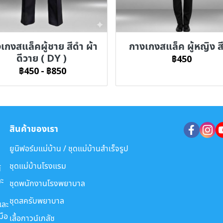
เกงสแล็คผู้ชาย สีดำ ผ้า
กางเกงสแล็ค ผู้หญิง ส
ดีวาย ( DY )
฿450
฿450
-
฿850
สินค้าของเรา
ยูนิฟอร์มแม่บ้าน / ชุดแม่บ้านสำเร็จรูป
ชุดแม่บ้านโรงแรม
์
ะ
ชุดพนักงานโรงพยาบาล
ชุดสครับพยาบาล
และ
มือ
เสื้อกาวน์เภสัช