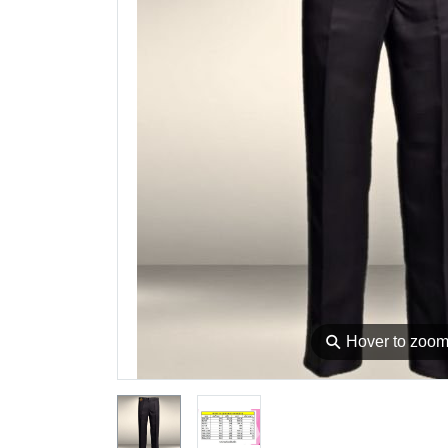
⚲
Hover to zoo