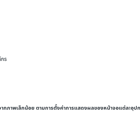
์กร
จากภาพเล็กน้อย ตามการตั้งค่าการแสดงผลของหน้าจอแต่ละอุป