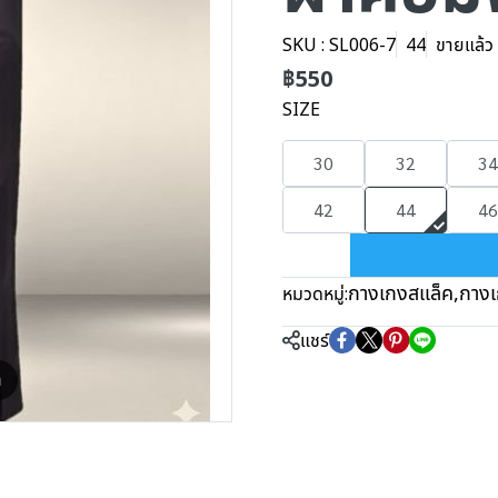
SKU : SL006-7
44
ขายแล้ว 
฿550
SIZE
30
32
34
42
44
46
กางเกงสแล็ค
,
กางเ
หมวดหมู่:
แชร์
m