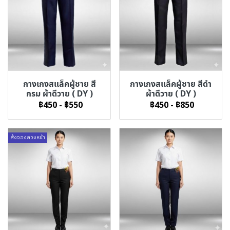
กางเกงสแล็คผู้ชาย สี
กางเกงสแล็คผู้ชาย สีดำ
กรม ผ้าดีวาย ( DY )
ผ้าดีวาย ( DY )
฿450
-
฿550
฿450
-
฿850
สั่งจองล่วงหน้า