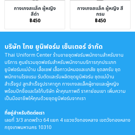
กางเกงสแล็ค ผู้หญิง
กางเกงสแล็ค ผู้หญิง สี
สีดำ
กรม
฿450
฿450
บริษัท ไทย ยูนิฟอร์ม เซ็นเตอร์ จำกัด
Thai Uniform Center ร้านขายชุดฟอร์มพนักงานสำหรับงาน
บริการ ศูนย์รวมชุดฟอร์มสำหรับพนักงานบริการทุกประเภท
ยูนิฟอร์มแม่บ้าน เสื้อเชฟ เสื้อกาวน์หมอและเภสัช ชุดสครับ ชุด
พนักงานโรงแรม รับตัดและรับผลิตชุดยูนิฟอร์ม ชุดแม่บ้าน
สำเร็จรูป สูทสำเร็จรูปราคาถูก กางเกงสแล็คผู้ชายและผู้หญิง
พร้อมปักชื่อและโลโก้บริษัท ผ้าคุณภาพดี ราคาย่อมเยา เพิ่มความ
เป็นมืออาชีพให้คุณด้วยชุดยูนิฟอร์มจากเรา
ที่อยู่สำหรับติดต่อเรา
เลขที่ 3/3 ลาดพร้าว 64 แยก 4 แขวงวังทองหลาง เขตวังทองหลาง
กรุงเทพมหานคร 10310