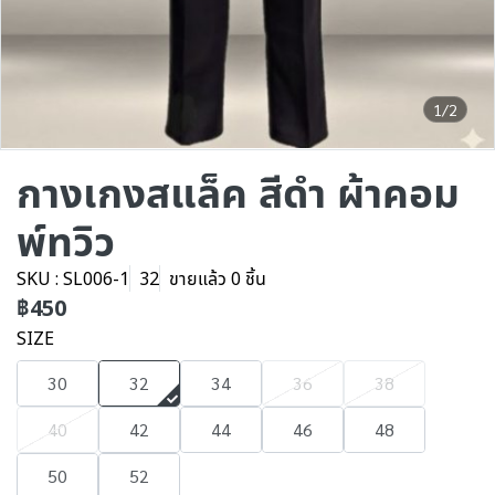
1/2
กางเกงสแล็ค สีดำ ผ้าคอม
พ์ทวิว
SKU : SL006-1
32
ขายแล้ว 0 ชิ้น
฿450
SIZE
30
32
34
36
38
40
42
44
46
48
50
52