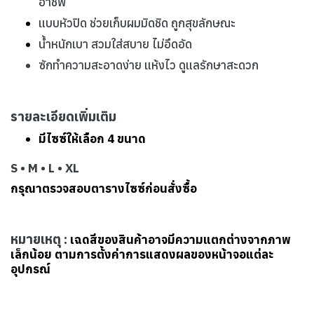
อาชีพ
แบบหัวปิด ช่วยเก็บผมมิดชิด ถูกสุขลักษณะ
น้ำหนักเบา สวมใส่สบาย ไม่อึดอัด
ซักทำความสะอาดง่าย แห้งไว ดูแลรักษาสะดวก
รายละเอียดเพิ่มเติม
มีไซซ์ให้เลือก 4 ขนาด
S • M • L • XL
กรุณาตรวจสอบตารางไซซ์ก่อนสั่งซื้อ
หมายเหตุ :
เฉดสีของสินค้าอาจมีความแตกต่างจากภาพ
เล็กน้อย ตามการตั้งค่าการแสดงผลของหน้าจอแต่ละ
อุปกรณ์