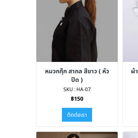
หมวกกุ๊ก สากล สีขาว ( หัว
ผ้
ปิด )
SKU : HA-07
฿150
ติดต่อเรา