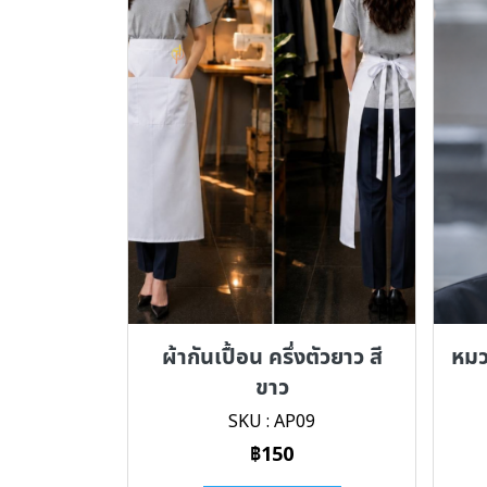
ผ้ากันเปื้อน ครึ่งตัวยาว สี
หมว
ขาว
SKU : AP09
฿150