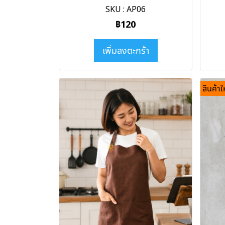
SKU : AP06
฿120
เพิ่มลงตะกร้า
สินค้าใ