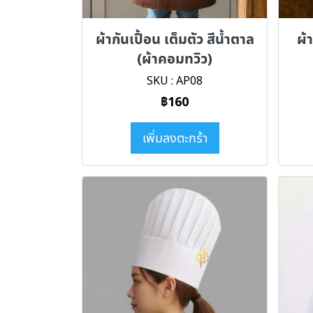
ผ้ากันเปื้อน เต็มตัว สีน้ำตาล
ผ้
(ผ้าคอมทวิว)
SKU : AP08
฿160
เพิ่มลงตะกร้า