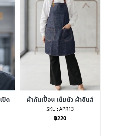
เปิด
ผ้ากันเปื้อน เต็มตัว ผ้ายีนส์
ว
SKU : APR13
฿220