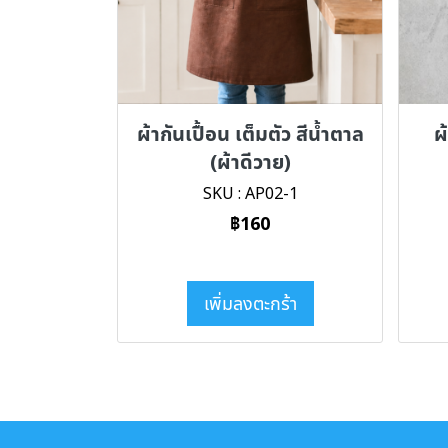
ผ้ากันเปื้อน เต็มตัว สีน้ำตาล
ผ
(ผ้าดีวาย)
SKU : AP02-1
฿160
เพิ่มลงตะกร้า