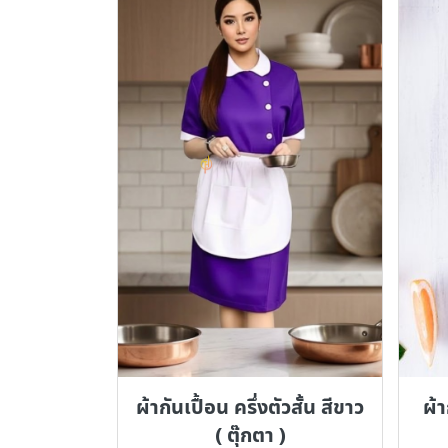
ผ้ากันเปื้อน ครึ่งตัวสั้น สีขาว
ผ้า
( ตุ๊กตา )