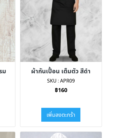
กรม
ผ้ากันเปื้อน เต็มตัว สีดำ
SKU : APR09
฿160
เพิ่มลงตะกร้า