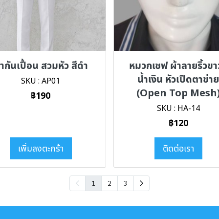
้ากันเปื้อน สวมหัว สีดำ
หมวกเชฟ ผ้าลายริ้วขา
น้ำเงิน หัวเปิดตาข่า
SKU : AP01
(Open Top Mesh
฿190
SKU : HA-14
฿120
เพิ่มลงตะกร้า
ติดต่อเรา
1
2
3