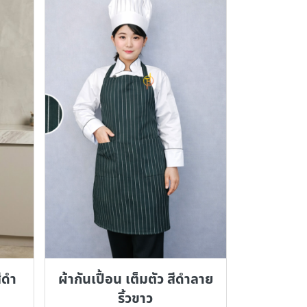
สีดำ
ผ้ากันเปื้อน เต็มตัว สีดำลาย
ริ้วขาว