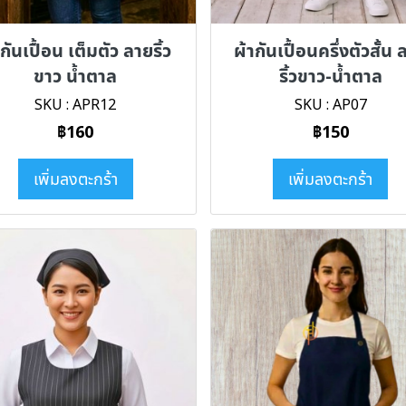
ากันเปื้อน เต็มตัว ลายริ้ว
ผ้ากันเปื้อนครึ่งตัวสั้น
ขาว น้ำตาล
ริ้วขาว-น้ำตาล
SKU : APR12
SKU : AP07
฿160
฿150
เพิ่มลงตะกร้า
เพิ่มลงตะกร้า