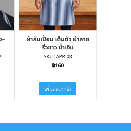
ว–
ผ้ากันเปื้อน เต็มตัว ผ้าลาย
ย
ริ้วขาว น้ำเงิน
)
SKU : APR-08
฿160
เพิ่มลงตะกร้า