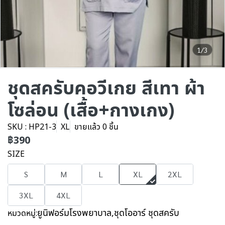
1/3
ชุดสครับคอวีเกย สีเทา ผ้า
โซล่อน (เสื้อ+กางเกง)
SKU : HP21-3
XL
ขายแล้ว 0 ชิ้น
฿390
SIZE
S
M
L
XL
2XL
3XL
4XL
ยูนิฟอร์มโรงพยาบาล
,
ชุดโออาร์ ชุดสครับ
หมวดหมู่: