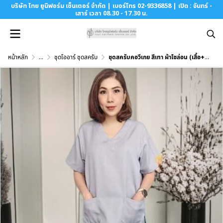
บริษัท ไทย ยูนิฟอร์ม เซ็นเตอร์ จำกัด | เบอร์โทร 02-9336858 | เปิด : จันทร์ -
เสาร์ เวลา 08.30 - 17.30 น.
หน้าหลัก
...
ชุดโออาร์ ชุดสครับ
ชุดสครับคอวีเกย สีเทา ผ้าโซล่อน (เสื้อ+กางเกง)