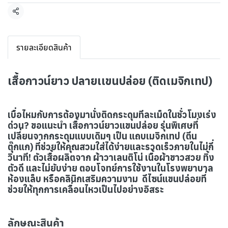
แชร์
รายละเอียดสินค้า
เสื้อกาวน์ยาว ปลายเเขนปล่อย (ติดเมจิกเทป)
เบื่อไหมกับการต้องมานั่งติดกระดุมทีละเม็ดในชั่วโมงเร่ง
ด่วน? ขอแนะนำ เสื้อกาวน์ยาวแขนปล่อย รุ่นพิเศษที่
เปลี่ยนจากกระดุมแบบเดิมๆ เป็น แถบเมจิกเทป (ตีน
ตุ๊กแก) ที่ช่วยให้คุณสวมใส่ได้ง่ายและรวดเร็วภายในไม่กี่
วินาที! ตัวเสื้อผลิตจาก ผ้าวาเลนติโน่ เนื้อผ้าขาวสวย ทิ้ง
ตัวดี และไม่ยับง่าย ตอบโจทย์การใช้งานในโรงพยาบาล
ห้องแล็บ หรือคลินิกเสริมความงาม ดีไซน์แขนปล่อยที่
ช่วยให้ทุกการเคลื่อนไหวเป็นไปอย่างอิสระ
ลักษณะสินค้า