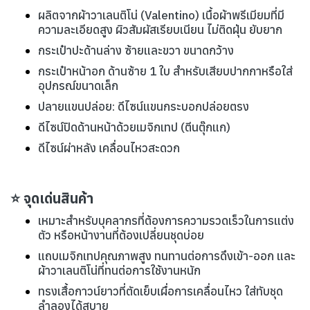
ผลิตจากผ้าวาเลนติโน่ (Valentino) เนื้อผ้าพรีเมียมที่มี
ความละเอียดสูง ผิวสัมผัสเรียบเนียน ไม่ติดฝุ่น ยับยาก
กระเป๋าปะด้านล่าง ซ้ายและขวา ขนาดกว้าง
กระเป๋าหน้าอก ด้านซ้าย 1 ใบ สำหรับเสียบปากกาหรือใส่
อุปกรณ์ขนาดเล็ก
ปลายแขนปล่อย: ดีไซน์แขนกระบอกปล่อยตรง
ดีไซน์ปิดด้านหน้าด้วยเมจิกเทป (ตีนตุ๊กแก)
ดีไซน์ผ่าหลัง เคลื่อนไหวสะดวก
⭐ จุดเด่นสินค้า
เหมาะสำหรับบุคลากรที่ต้องการความรวดเร็วในการแต่ง
ตัว หรือหน้างานที่ต้องเปลี่ยนชุดบ่อย
แถบเมจิกเทปคุณภาพสูง ทนทานต่อการดึงเข้า-ออก และ
ผ้าวาเลนติโน่ที่ทนต่อการใช้งานหนัก
ทรงเสื้อกาวน์ยาวที่ตัดเย็บเผื่อการเคลื่อนไหว ใส่ทับชุด
ลำลองได้สบาย