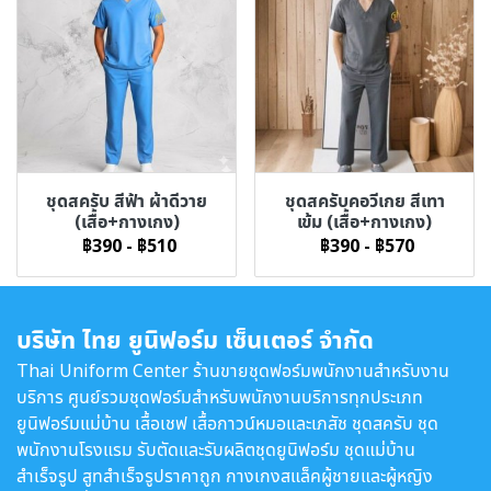
ชุดสครับ สีฟ้า ผ้าดีวาย
ชุดสครับคอวีเกย สีเทา
(เสื้อ+กางเกง)
เข้ม (เสื้อ+กางเกง)
฿390
-
฿510
฿390
-
฿570
บริษัท ไทย ยูนิฟอร์ม เซ็นเตอร์ จำกัด
Thai Uniform Center ร้านขายชุดฟอร์มพนักงานสำหรับงาน
บริการ ศูนย์รวมชุดฟอร์มสำหรับพนักงานบริการทุกประเภท
ยูนิฟอร์มแม่บ้าน เสื้อเชฟ เสื้อกาวน์หมอและเภสัช ชุดสครับ ชุด
พนักงานโรงแรม รับตัดและรับผลิตชุดยูนิฟอร์ม ชุดแม่บ้าน
สำเร็จรูป สูทสำเร็จรูปราคาถูก กางเกงสแล็คผู้ชายและผู้หญิง