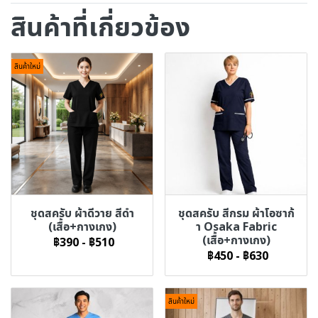
สินค้าที่เกี่ยวข้อง
สินค้าใหม่
ชุดสครับ ผ้าดีวาย สีดำ
ชุดสครับ สีกรม ผ้าโอซาก้
(เสื้อ+กางเกง)
า Osaka Fabric
(เสื้อ+กางเกง)
฿390
-
฿510
฿450
-
฿630
สินค้าใหม่