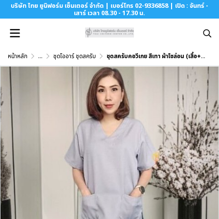
บริษัท ไทย ยูนิฟอร์ม เซ็นเตอร์ จำกัด | เบอร์โทร 02-9336858 | เปิด : จันทร์ -
เสาร์ เวลา 08.30 - 17.30 น.
หน้าหลัก
...
ชุดโออาร์ ชุดสครับ
ชุดสครับคอวีเกย สีเทา ผ้าโซล่อน (เสื้อ+กางเกง)