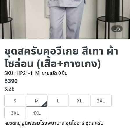
1/3
ชุดสครับคอวีเกย สีเทา ผ้า
โซล่อน (เสื้อ+กางเกง)
SKU : HP21-1
M
ขายแล้ว 0 ชิ้น
฿390
SIZE
S
M
L
XL
2XL
3XL
4XL
ยูนิฟอร์มโรงพยาบาล
,
ชุดโออาร์ ชุดสครับ
หมวดหมู่: