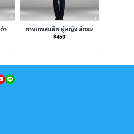
ีดำ
กางเกงสแล็ค ผู้หญิง สีกรม
฿450