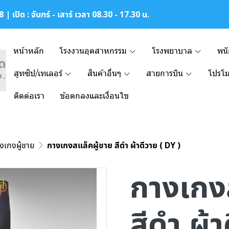
| เปิด : จันทร์ - เสาร์ เวลา 08.30 - 17.30 น.
หน้าหลัก
โรงงานอุตสาหกรรม
โรงพยาบาล
พน
สูทซิป/เทเลอร์
สินค้าอื่นๆ
สายการบิน
โปรโม
ติดต่อเรา
ข้อตกลงและเงื่อนไข
งเกงผู้ชาย
กางเกงสแล็คผู้ชาย สีดำ ผ้าดีวาย ( DY )
กางเกง
สีดำ ผ้า