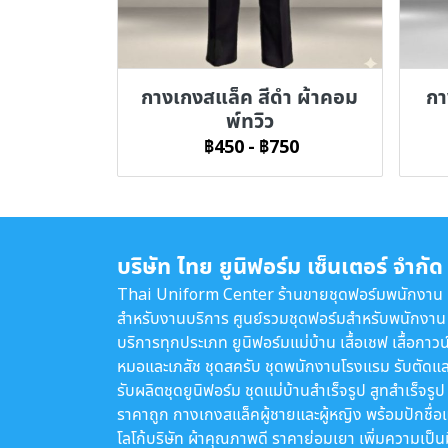
กางเกงสแล็ค สีดำ ผ้าคอม
กา
พ์ทวิว
฿450
-
฿750
บริษัท ไทย ยูนิฟอร์ม เซ็นเตอร์ จำกัด
Thai Uniform Center ร้านขายชุดฟอร์มพนักงาน
สำหรับงานบริการ ศูนย์รวมชุดฟอร์มสำหรับพนักงาน
บริการทุกประเภท ยูนิฟอร์มแม่บ้าน เสื้อเชฟ เสื้อกาวน
หมอและเภสัช ชุดสครับ ชุดพนักงานโรงแรม รับตัดแล
รับผลิตชุดยูนิฟอร์ม ชุดแม่บ้านสำเร็จรูป สูทสำเร็จรูป
ราคาถูก กางเกงสแล็คผู้ชายและผู้หญิง พร้อมปักชื่อ
โลโก้บริษัท ผ้าคุณภาพดี ราคาย่อมเยา เพิ่มความเป็น