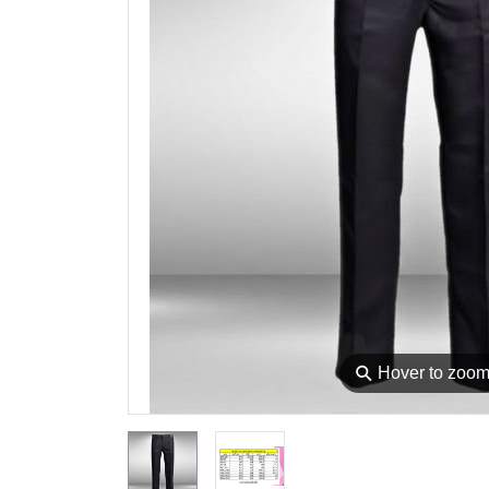
⚲
Hover to zoo