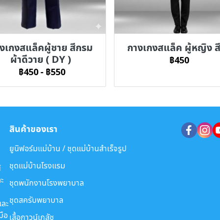
งเกงสแล็คผู้ชาย สีกรม
กางเกงสแล็ค ผู้หญิง ส
ผ้าดีวาย ( DY )
฿450
฿450
-
฿550
สินค้าของเรา
ยูนิฟอร์มแม่บ้าน / ชุดแม่บ้านสำเร็จรูป
ชุดแม่บ้านโรงแรม
์
ะ
ชุดพนักงานโรงพยาบาล
ชุดสครับพยาบาล
และ
มือ
เสื้อกาวน์เภสัช