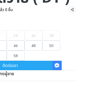
้ว 0 ชิ้น
แชร์
34
36
38
46
48
50
58
ติดต่อเรา
กงผู้ชาย