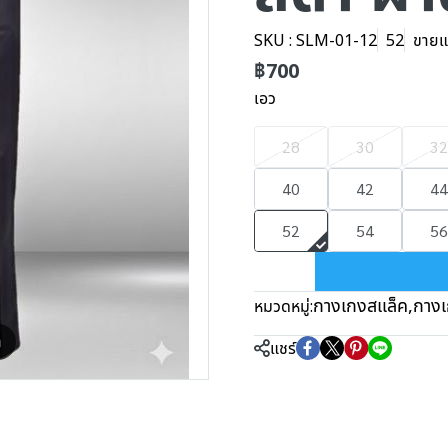
SKU : SLM-01-12
52
ขายแล
฿700
เอว
28
30
32
40
42
44
52
54
56
กางเกงสแล็ค
,
กางเ
หมวดหมู่:
m
แชร์