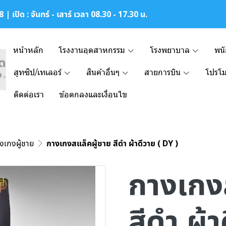
| เปิด : จันทร์ - เสาร์ เวลา 08.30 - 17.30 น.
หน้าหลัก
โรงงานอุตสาหกรรม
โรงพยาบาล
พน
สูทซิป/เทเลอร์
สินค้าอื่นๆ
สายการบิน
โปรโม
ติดต่อเรา
ข้อตกลงและเงื่อนไข
งเกงผู้ชาย
กางเกงสแล็คผู้ชาย สีดำ ผ้าดีวาย ( DY )
กางเกง
สีดำ ผ้า