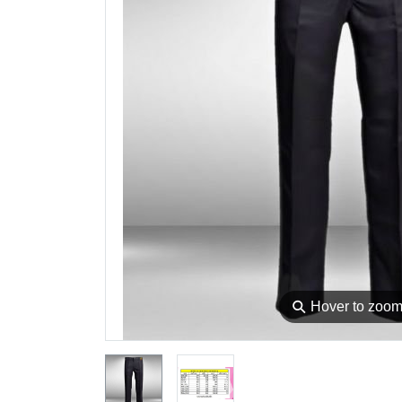
⚲
Hover to zoo