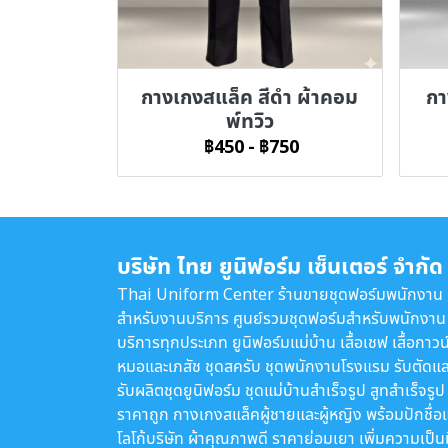
กางเกงสแล็ค สีดำ ผ้าคอม
กา
พ์ทวิว
฿450
-
฿750
บริษัท ไทย ยูนิฟอร์ม เซ็นเตอร์ จำกัด
Thai Uniform Center ร้านขายชุดฟอร์มพนักงาน
สำหรับงานบริการ ศูนย์รวมชุดฟอร์มสำหรับพนักงาน
บริการทุกประเภท ยูนิฟอร์มแม่บ้าน เสื้อเชฟ เสื้อกาวน
หมอและเภสัช ชุดสครับ ชุดพนักงานโรงแรม รับตัดแล
รับผลิตชุดยูนิฟอร์ม ชุดแม่บ้านสำเร็จรูป สูทสำเร็จรูป
ราคาถูก กางเกงสแล็คผู้ชายและผู้หญิง พร้อมปักชื่อ
โลโก้บริษัท ผ้าคุณภาพดี ราคาย่อมเยา เพิ่มความเป็น