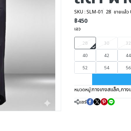
SKU : SLM-01
28
ขายแล้ว 0
฿450
เอว
28
30
32
40
42
44
52
54
56
กางเกงสแล็ค
,
กางเ
หมวดหมู่:
m
แชร์