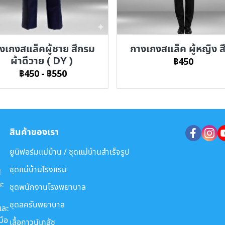
งเกงสแล็คผู้ชาย สีกรม
กางเกงสแล็ค ผู้หญิง ส
ผ้าดีวาย ( DY )
฿450
฿450
-
฿550
สินค้าของเรา
ยูนิฟอร์มแม่บ้าน / ชุดแม่บ้านสำเร็จรูป
ชุดแม่บ้านโรงแรม
์
ะ
ชุดพนักงานโรงพยาบาล
ชุดสครับพยาบาล
และ
มือ
เสื้อกาวน์เภสัช