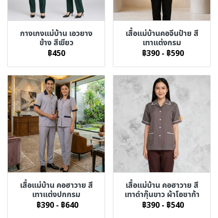
กางเกงแม่บ้าน เอวยาง
เสื้อแม่บ้านคอจีนป้าย สี
ข้าง สีเขียว
เทาแต่งกรม
฿450
฿390
-
฿590
เสื้อแม่บ้าน คอฮาวาย สี
เสื้อแม่บ้าน คอฮาวาย สี
เทาแต่งปกกรม
เทาดำกุ๊นขาว ผ้าโอซาก้า
฿390
-
฿640
฿390
-
฿540