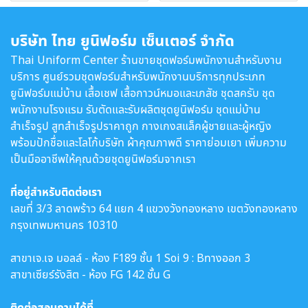
บริษัท ไทย ยูนิฟอร์ม เซ็นเตอร์ จำกัด
Thai Uniform Center ร้านขายชุดฟอร์มพนักงานสำหรับงาน
บริการ ศูนย์รวมชุดฟอร์มสำหรับพนักงานบริการทุกประเภท
ยูนิฟอร์มแม่บ้าน เสื้อเชฟ เสื้อกาวน์หมอและเภสัช ชุดสครับ ชุด
พนักงานโรงแรม รับตัดและรับผลิตชุดยูนิฟอร์ม ชุดแม่บ้าน
สำเร็จรูป สูทสำเร็จรูปราคาถูก กางเกงสแล็คผู้ชายและผู้หญิง
พร้อมปักชื่อและโลโก้บริษัท ผ้าคุณภาพดี ราคาย่อมเยา เพิ่มความ
เป็นมืออาชีพให้คุณด้วยชุดยูนิฟอร์มจากเรา
ที่อยู่สำหรับติดต่อเรา
เลขที่ 3/3 ลาดพร้าว 64 แยก 4 แขวงวังทองหลาง เขตวังทองหลาง
กรุงเทพมหานคร 10310
สาขาเจ.เจ มอลล์ - ห้อง F189 ชั้น 1 Soi 9 : Bทางออก 3
สาขาเซียร์รังสิต - ห้อง FG 142 ชั้น G
ติดต่อสอบถามได้ที่