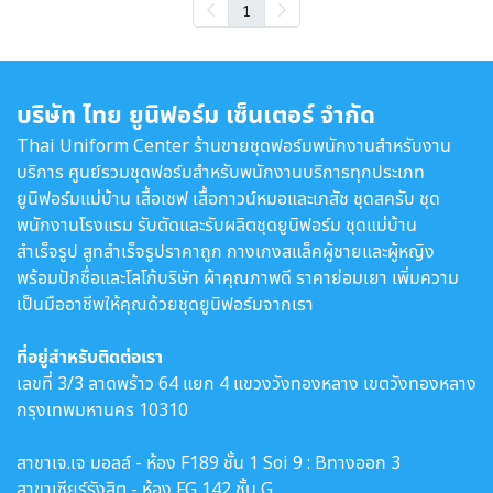
1
บริษัท ไทย ยูนิฟอร์ม เซ็นเตอร์ จำกัด
Thai Uniform Center ร้านขายชุดฟอร์มพนักงานสำหรับงาน
บริการ ศูนย์รวมชุดฟอร์มสำหรับพนักงานบริการทุกประเภท
ยูนิฟอร์มแม่บ้าน เสื้อเชฟ เสื้อกาวน์หมอและเภสัช ชุดสครับ ชุด
พนักงานโรงแรม รับตัดและรับผลิตชุดยูนิฟอร์ม ชุดแม่บ้าน
สำเร็จรูป สูทสำเร็จรูปราคาถูก กางเกงสแล็คผู้ชายและผู้หญิง
พร้อมปักชื่อและโลโก้บริษัท ผ้าคุณภาพดี ราคาย่อมเยา เพิ่มความ
เป็นมืออาชีพให้คุณด้วยชุดยูนิฟอร์มจากเรา
ที่อยู่สำหรับติดต่อเรา
เลขที่ 3/3 ลาดพร้าว 64 แยก 4 แขวงวังทองหลาง เขตวังทองหลาง
กรุงเทพมหานคร 10310
สาขาเจ.เจ มอลล์ - ห้อง F189 ชั้น 1 Soi 9 : Bทางออก 3
สาขาเซียร์รังสิต - ห้อง FG 142 ชั้น G