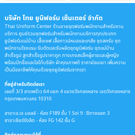
บริษัท ไทย ยูนิฟอร์ม เซ็นเตอร์ จำกัด
Thai Uniform Center ร้านขายชุดฟอร์มพนักงานสำหรับงาน
บริการ ศูนย์รวมชุดฟอร์มสำหรับพนักงานบริการทุกประเภท
ยูนิฟอร์มแม่บ้าน เสื้อเชฟ เสื้อกาวน์หมอและเภสัช ชุดสครับ ชุด
พนักงานโรงแรม รับตัดและรับผลิตชุดยูนิฟอร์ม ชุดแม่บ้าน
สำเร็จรูป สูทสำเร็จรูปราคาถูก กางเกงสแล็คผู้ชายและผู้หญิง
พร้อมปักชื่อและโลโก้บริษัท ผ้าคุณภาพดี ราคาย่อมเยา เพิ่มความ
เป็นมืออาชีพให้คุณด้วยชุดยูนิฟอร์มจากเรา
ที่อยู่สำหรับติดต่อเรา
เลขที่ 3/3 ลาดพร้าว 64 แยก 4 แขวงวังทองหลาง เขตวังทองหลาง
กรุงเทพมหานคร 10310
สาขาเจ.เจ มอลล์ - ห้อง F189 ชั้น 1 Soi 9 : Bทางออก 3
สาขาเซียร์รังสิต - ห้อง FG 142 ชั้น G
ติดต่อสอบถามได้ที่