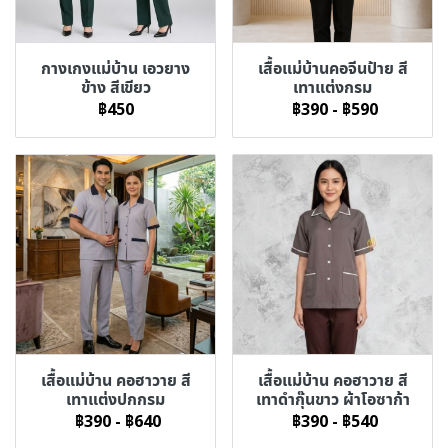
กางเกงแม่บ้าน เอวยาง
เสื้อแม่บ้านคอจีนป้าย สี
ข้าง สีเขียว
เทาแต่งกรม
฿450
฿390
-
฿590
เสื้อแม่บ้าน คอฮาวาย สี
เสื้อแม่บ้าน คอฮาวาย สี
เทาแต่งปกกรม
เทาดำกุ๊นขาว ผ้าโอซาก้า
฿390
-
฿640
฿390
-
฿540