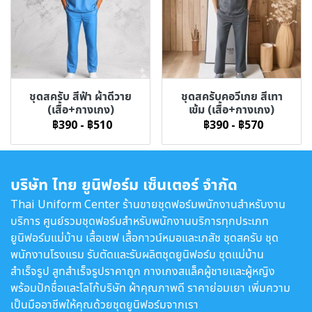
ชุดสครับ สีฟ้า ผ้าดีวาย
ชุดสครับคอวีเกย สีเทา
(เสื้อ+กางเกง)
เข้ม (เสื้อ+กางเกง)
฿390
-
฿510
฿390
-
฿570
บริษัท ไทย ยูนิฟอร์ม เซ็นเตอร์ จำกัด
Thai Uniform Center ร้านขายชุดฟอร์มพนักงานสำหรับงาน
บริการ ศูนย์รวมชุดฟอร์มสำหรับพนักงานบริการทุกประเภท
ยูนิฟอร์มแม่บ้าน เสื้อเชฟ เสื้อกาวน์หมอและเภสัช ชุดสครับ ชุด
พนักงานโรงแรม รับตัดและรับผลิตชุดยูนิฟอร์ม ชุดแม่บ้าน
สำเร็จรูป สูทสำเร็จรูปราคาถูก กางเกงสแล็คผู้ชายและผู้หญิง
พร้อมปักชื่อและโลโก้บริษัท ผ้าคุณภาพดี ราคาย่อมเยา เพิ่มความ
เป็นมืออาชีพให้คุณด้วยชุดยูนิฟอร์มจากเรา