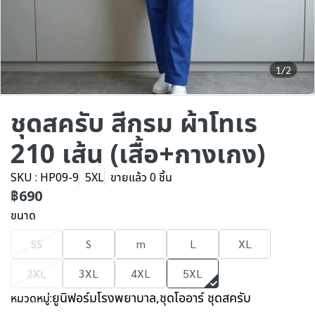
1/2
ชุดสครับ สีกรม ผ้าโทเร
210 เส้น (เสื้อ+กางเกง)
SKU : HP09-9
5XL
ขายแล้ว 0 ชิ้น
฿690
ขนาด
SS
S
m
L
XL
2XL
3XL
4XL
5XL
ยูนิฟอร์มโรงพยาบาล
,
ชุดโออาร์ ชุดสครับ
หมวดหมู่: