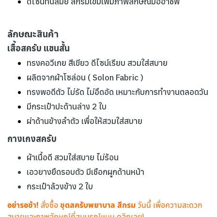
ดีไซน์ทันสมัย สีกรมเข้มเพิ่มภาพลักษณ์มืออาชีพ
ลักษณะสินค้า
เสื้อสครับ แขนสั้น
ทรงคอวีเกย สีเขียว ดีไซน์เรียบ สวมใส่สบาย
ผลิตจากผ้าโซล่อน ( Solon Fabric )
ทรงพอดีตัว ไม่รัด ไม่อึดอัด เหมาะกับการทำงานตลอดวัน
มีกระเป๋าปะด้านล่าง 2 ใบ
ผ่าด้านข้างลำตัว เพื่อให้สวมใส่สบาย
กางเกงสครับ
ผ้าเนื้อดี สวมใส่สบาย ไม่ร้อน
เอวยางยืดรอบตัว มีเชือกผูกด้านหน้า
กระเป๋าล้วงข้าง 2 ใบ
อย่ารอช้า!
สั่งซื้อ
ชุดสครับพยาบาล
สีกรม
วันนี้ เพื่อความสะดวก
สบายและภาพลักษณ์ที่สมบูรณ์แบบ คลิกเลย!