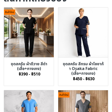
สินค้าใหม่
ชุดสครับ ผ้าดีวาย สีดำ
ชุดสครับ สีกรม ผ้าโอซาก้
(เสื้อ+กางเกง)
า Osaka Fabric
(เสื้อ+กางเกง)
฿390
-
฿510
฿450
-
฿630
สินค้าใหม่