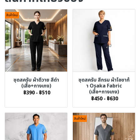
สินค้าใหม่
ชุดสครับ ผ้าดีวาย สีดำ
ชุดสครับ สีกรม ผ้าโอซาก้
(เสื้อ+กางเกง)
า Osaka Fabric
(เสื้อ+กางเกง)
฿390
-
฿510
฿450
-
฿630
สินค้าใหม่