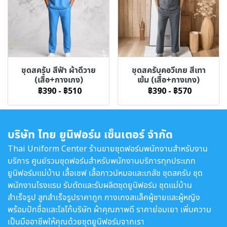
ชุดสครับ สีฟ้า ผ้าดีวาย
ชุดสครับคอวีเกย สีเทา
(เสื้อ+กางเกง)
เข้ม (เสื้อ+กางเกง)
฿390
-
฿510
฿390
-
฿570
บริษัท ไทย ยูนิฟอร์ม เซ็นเตอร์ จำกัด
Thai Uniform Center ร้านขายชุดฟอร์มพนักงานสำหรับงาน
บริการ ศูนย์รวมชุดฟอร์มสำหรับพนักงานบริการทุกประเภท
ยูนิฟอร์มแม่บ้าน เสื้อเชฟ เสื้อกาวน์หมอและเภสัช ชุดสครับ ชุด
พนักงานโรงแรม รับตัดและรับผลิตชุดยูนิฟอร์ม ชุดแม่บ้าน
สำเร็จรูป สูทสำเร็จรูปราคาถูก กางเกงสแล็คผู้ชายและผู้หญิง
พร้อมปักชื่อและโลโก้บริษัท ผ้าคุณภาพดี ราคาย่อมเยา เพิ่มความ
เป็นมืออาชีพให้คุณด้วยชุดยูนิฟอร์มจากเรา