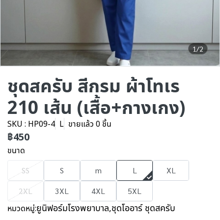
1/2
ชุดสครับ สีกรม ผ้าโทเร
210 เส้น (เสื้อ+กางเกง)
SKU : HP09-4
L
ขายแล้ว 0 ชิ้น
฿450
ขนาด
SS
S
m
L
XL
2XL
3XL
4XL
5XL
ยูนิฟอร์มโรงพยาบาล
,
ชุดโออาร์ ชุดสครับ
หมวดหมู่: