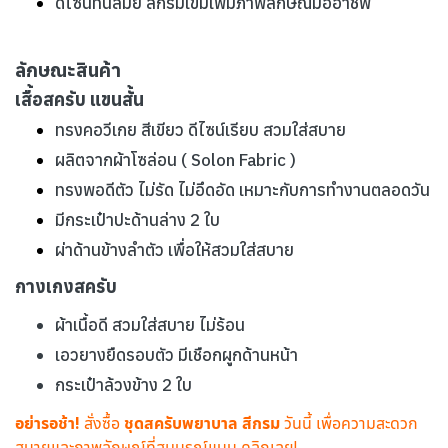
ดีไซน์ทันสมัย สีกรมเข้มเพิ่มภาพลักษณ์มืออาชีพ
ลักษณะสินค้า
เสื้อสครับ แขนสั้น
ทรงคอวีเกย สีเขียว ดีไซน์เรียบ สวมใส่สบาย
ผลิตจากผ้าโซล่อน ( Solon Fabric )
ทรงพอดีตัว ไม่รัด ไม่อึดอัด เหมาะกับการทำงานตลอดวัน
มีกระเป๋าปะด้านล่าง 2 ใบ
ผ่าด้านข้างลำตัว เพื่อให้สวมใส่สบาย
กางเกงสครับ
ผ้าเนื้อดี สวมใส่สบาย ไม่ร้อน
เอวยางยืดรอบตัว มีเชือกผูกด้านหน้า
กระเป๋าล้วงข้าง 2 ใบ
อย่ารอช้า!
สั่งซื้อ
ชุดสครับพยาบาล
สีกรม
วันนี้ เพื่อความสะดวก
สบายและภาพลักษณ์ที่สมบูรณ์แบบ คลิกเลย!