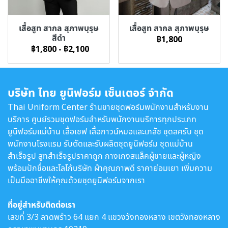
เสื้อสูท สากล สุภาพบุรุษ
เสื้อสูท สากล สุภาพบุรุษ
สีดำ
฿1,800
฿1,800
-
฿2,100
บริษัท ไทย ยูนิฟอร์ม เซ็นเตอร์ จำกัด
Thai Uniform Center ร้านขายชุดฟอร์มพนักงานสำหรับงาน
บริการ ศูนย์รวมชุดฟอร์มสำหรับพนักงานบริการทุกประเภท
ยูนิฟอร์มแม่บ้าน เสื้อเชฟ เสื้อกาวน์หมอและเภสัช ชุดสครับ ชุด
พนักงานโรงแรม รับตัดและรับผลิตชุดยูนิฟอร์ม ชุดแม่บ้าน
สำเร็จรูป สูทสำเร็จรูปราคาถูก กางเกงสแล็คผู้ชายและผู้หญิง
พร้อมปักชื่อและโลโก้บริษัท ผ้าคุณภาพดี ราคาย่อมเยา เพิ่มความ
เป็นมืออาชีพให้คุณด้วยชุดยูนิฟอร์มจากเรา
ที่อยู่สำหรับติดต่อเรา
เลขที่ 3/3 ลาดพร้าว 64 แยก 4 แขวงวังทองหลาง เขตวังทองหลาง