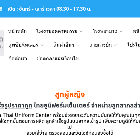
| เปิด : จันทร์ - เสาร์ เวลา 08.30 - 17.30 น.
หน้าหลัก
โรงงานอุตสาหกรรม
โรงพยาบาล
พน
สูทซิป/เทเลอร์
สินค้าอื่นๆ
สายการบิน
โปรโม
ติดต่อเรา
ข้อตกลงและเงื่อนไข
สูทผู้หญิง
ร็จรูปราคาถูก
ไทยยูนิฟอร์มเซ็นเตอร์ จำหน่ายสูทสากลสำ
จาก Thai Uniform Center พร้อมช่วยยกระดับความมั่นใจให้กับคุณในท
ใส่ใจทุกขั้นตอนการผลิต สูทสำเร็จรูปแบบสากลเข้ารูป เพิ่มความดูดีให้กั
ไป
สวมใส่ง่าย ตรวจสอบและวัดไซซ์ก่อนสั่งซื้อได้