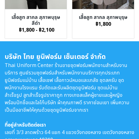
เสื้อสูท สากล สุภาพบุรุษ
เสื้อสูท สากล สุภาพบุรุษ
สีดำ
฿1,800
฿1,800
-
฿2,100
บริษัท ไทย ยูนิฟอร์ม เซ็นเตอร์ จำกัด
Thai Uniform Center ร้านขายชุดฟอร์มพนักงานสำหรับงาน
บริการ ศูนย์รวมชุดฟอร์มสำหรับพนักงานบริการทุกประเภท
ยูนิฟอร์มแม่บ้าน เสื้อเชฟ เสื้อกาวน์หมอและเภสัช ชุดสครับ ชุด
พนักงานโรงแรม รับตัดและรับผลิตชุดยูนิฟอร์ม ชุดแม่บ้าน
สำเร็จรูป สูทสำเร็จรูปราคาถูก กางเกงสแล็คผู้ชายและผู้หญิง
พร้อมปักชื่อและโลโก้บริษัท ผ้าคุณภาพดี ราคาย่อมเยา เพิ่มความ
เป็นมืออาชีพให้คุณด้วยชุดยูนิฟอร์มจากเรา
ที่อยู่สำหรับติดต่อเรา
เลขที่ 3/3 ลาดพร้าว 64 แยก 4 แขวงวังทองหลาง เขตวังทองหลาง