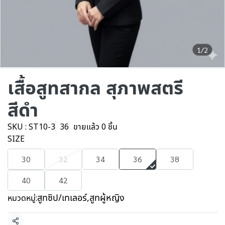
1/2
เสื้อสูทสากล สุภาพสตรี
สีดำ
SKU : ST10-3
36
ขายแล้ว 0 ชิ้น
SIZE
30
32
34
36
38
40
42
สูทซิป/เทเลอร์
,
สูทผู้หญิง
หมวดหมู่: