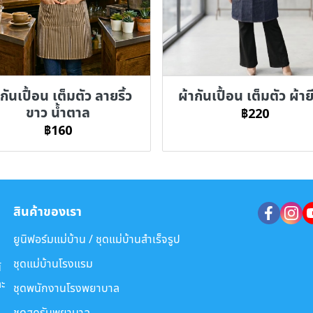
กันเปื้อน เต็มตัว ลายริ้ว
ผ้ากันเปื้อน เต็มตัว ผ้าย
ขาว น้ำตาล
฿220
฿160
สินค้าของเรา
ยูนิฟอร์มแม่บ้าน / ชุดแม่บ้านสำเร็จรูป
ชุดแม่บ้านโรงแรม
์
ะ
ชุดพนักงานโรงพยาบาล
ชุดสครับพยาบาล