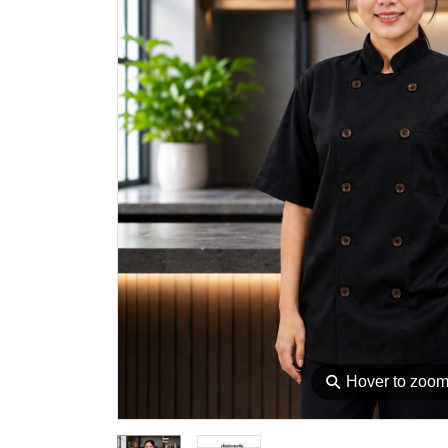
⚲
Hover to zoo