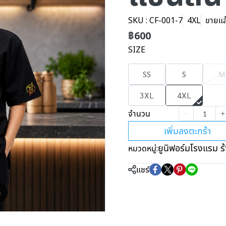
SKU : CF-001-7
4XL
ขายแล้
฿600
SIZE
SS
S
M
3XL
4XL
จำนวน
เพิ่มลงตะกร้า
ยูนิฟอร์มโรงแรม ร
หมวดหมู่:
แชร์
m