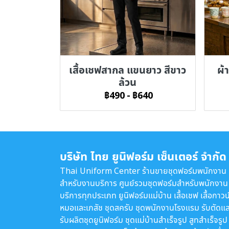
เสื้อเชฟสากล แขนยาว สีขาว
ผ้า
ล้วน
฿490
-
฿640
บริษัท ไทย ยูนิฟอร์ม เซ็นเตอร์ จำกัด
Thai Uniform Center ร้านขายชุดฟอร์มพนักงาน
สำหรับงานบริการ ศูนย์รวมชุดฟอร์มสำหรับพนักงาน
บริการทุกประเภท ยูนิฟอร์มแม่บ้าน เสื้อเชฟ เสื้อกาวน
หมอและเภสัช ชุดสครับ ชุดพนักงานโรงแรม รับตัดแล
รับผลิตชุดยูนิฟอร์ม ชุดแม่บ้านสำเร็จรูป สูทสำเร็จรูป