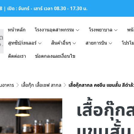
| เปิด : จันทร์ - เสาร์ เวลา 08.30 - 17.30 น.
หน้าหลัก
โรงงานอุตสาหกรรม
โรงพยาบาล
พน
สูทซิป/เทเลอร์
สินค้าอื่นๆ
สายการบิน
โปรโม
ติดต่อเรา
ข้อตกลงและเงื่อนไข
านอาหาร
เสื้อกุ๊ก เสื้อเชฟ สากล
เสื้อกุ๊กสากล คอจีน แขนสั้น สีดำล
เสื้อกุ
แขนสั้น