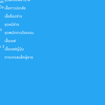
และ
มือ
เสื้อกาวน์เภสัช
เสื้อช็อปช่าง
ชุดหมีช่าง
ขต
ชุดพนักงานโรงแรม
เสื้อเชฟ
ก 3
เสื้อเชฟญี่ปุ่น
กางเกงสแล็คผู้ชาย