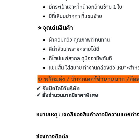
มีกระเป๋าเจาะที่หน้าอกด้านซ้าย 1 ใบ
มีที่เสียบปากกา ที่แขนซ้าย
⭐ จุดเด่นสินค้า
ผ้าคอมทวิว คุณภาพดี ทนทาน
สีดำล้วน พรางคราบได้ดี
ดีไซน์เชฟสากล ดูมืออาชีพทันที
แขนสั้น ใส่สบาย ทำงานคล่องตัว เหมาะสำหรับ
✨ พร้อมส่ง / รับออเดอร์จำนวนมาก /จัดส
✔ รับปักโลโก้บริษัท
✔ สั่งจำนวนมากมีราคาพิเศษ
หมายเหตุ : เฉดสีของสินค้าอาจมีความแตกต่
ช่องทางติดต่อ