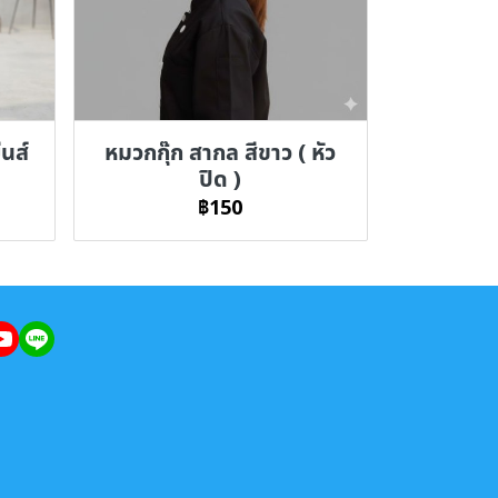
ีนส์
หมวกกุ๊ก สากล สีขาว ( หัว
ปิด )
฿150