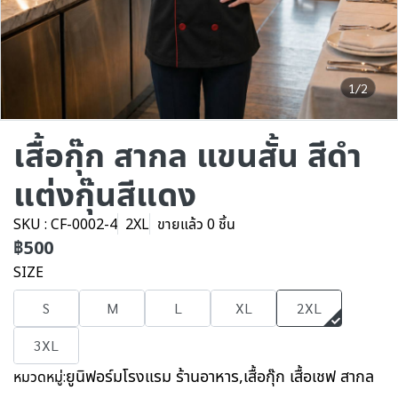
1/2
เสื้อกุ๊ก สากล แขนสั้น สีดำ
แต่งกุ๊นสีแดง
SKU : CF-0002-4
2XL
ขายแล้ว 0 ชิ้น
฿500
SIZE
S
M
L
XL
2XL
3XL
ยูนิฟอร์มโรงแรม ร้านอาหาร
,
เสื้อกุ๊ก เสื้อเชฟ สากล
หมวดหมู่: