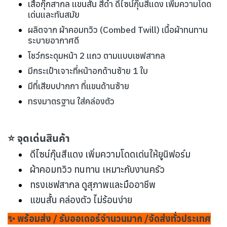
เ
สื้อกุ๊กสากล แขนสั้น สีดำ ดีไซน์กุ๊นสีแดง เพิ่มความโดด
เด่นและทันสมัย
ผลิตจาก ผ้าคอมทวิว (Combed Twill) เนื้อผ้าทนทาน
ระบายอากาศดี
โชว์กระดุมหน้า 2 แถว ตามแบบเชฟสากล
มีกระเป๋าเจาะที่หน้าอกด้านซ้าย 1 ใบ
มีที่เสียบปากกา ที่แขนด้านซ้าย
ทรงมาตรฐาน ใส่คล่องตัว
⭐ จุดเด่นสินค้า
ดีไซน์กุ๊นสีแดง เพิ่มความโดดเด่นให้ยูนิฟอร์ม
ผ้าคอมทวิว ทนทาน เหมาะกับงานครัว
ทรงเชฟสากล ดูสุภาพและมืออาชีพ
แขนสั้น คล่องตัว ไม่ร้อนง่าย
✨ พร้อมส่ง / รับออเดอร์จำนวนมาก /จัดส่งทั่วประเทศ