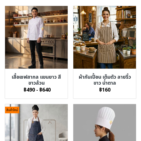
เสื้อเชฟสากล แขนยาว สี
ผ้ากันเปื้อน เต็มตัว ลายริ้ว
ขาวล้วน
ขาว น้ำตาล
฿490
-
฿640
฿160
สินค้าใหม่