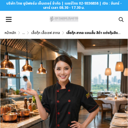
บริษัท ไทย ยูนิฟอร์ม เซ็นเตอร์ จำกัด | เบอร์โทร 02-9336858 | เปิด : จันทร์ -
เสาร์ เวลา 08.30 - 17.30 น.
หน้าหลัก
...
เสื้อกุ๊ก เสื้อเชฟ สากล
เสื้อกุ๊ก สากล แขนสั้น สีดำ แต่งกุ๊นสีแดง