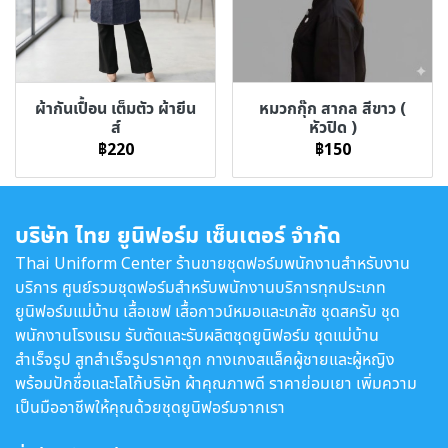
ผ้ากันเปื้อน เต็มตัว ผ้ายีน
หมวกกุ๊ก สากล สีขาว (
ส์
หัวปิด )
฿220
฿150
บริษัท ไทย ยูนิฟอร์ม เซ็นเตอร์ จำกัด
Thai Uniform Center ร้านขายชุดฟอร์มพนักงานสำหรับงาน
บริการ ศูนย์รวมชุดฟอร์มสำหรับพนักงานบริการทุกประเภท
ยูนิฟอร์มแม่บ้าน เสื้อเชฟ เสื้อกาวน์หมอและเภสัช ชุดสครับ ชุด
พนักงานโรงแรม รับตัดและรับผลิตชุดยูนิฟอร์ม ชุดแม่บ้าน
สำเร็จรูป สูทสำเร็จรูปราคาถูก กางเกงสแล็คผู้ชายและผู้หญิง
พร้อมปักชื่อและโลโก้บริษัท ผ้าคุณภาพดี ราคาย่อมเยา เพิ่มความ
เป็นมืออาชีพให้คุณด้วยชุดยูนิฟอร์มจากเรา