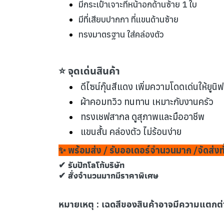
มีกระเป๋าเจาะที่หน้าอกด้านซ้าย 1 ใบ
มีที่เสียบปากกา ที่แขนด้านซ้าย
ทรงมาตรฐาน ใส่คล่องตัว
⭐ จุดเด่นสินค้า
ดีไซน์กุ๊นสีแดง เพิ่มความโดดเด่นให้ยูนิ
ผ้าคอมทวิว ทนทาน เหมาะกับงานครัว
ทรงเชฟสากล ดูสุภาพและมืออาชีพ
แขนสั้น คล่องตัว ไม่ร้อนง่าย
✨ พร้อมส่ง / รับออเดอร์จำนวนมาก /จัดส่งท
✔ รับปักโลโก้บริษัท
✔ สั่งจำนวนมากมีราคาพิเศษ
หมายเหตุ :
เฉดสีของสินค้าอาจมีความแตกต่