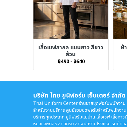
เสื้อเชฟสากล แขนยาว สีขาว
ผ้า
ล้วน
฿490
-
฿640
บริษัท ไทย ยูนิฟอร์ม เซ็นเตอร์ จำกัด
Thai Uniform Center ร้านขายชุดฟอร์มพนักงาน
สำหรับงานบริการ ศูนย์รวมชุดฟอร์มสำหรับพนักงาน
บริการทุกประเภท ยูนิฟอร์มแม่บ้าน เสื้อเชฟ เสื้อกาวน
หมอและเภสัช ชุดสครับ ชุดพนักงานโรงแรม รับตัดแล