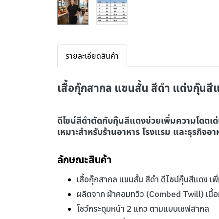
รายละเอียดสินค้า
เสื้อกุ๊กสากล แขนสั้น สีดำ แต่งกุ๊
ดีไซน์สีดำตัดกับกุ๊นสีแดงช่วยเพิ่มความโดดเ
เหมาะสำหรับร้านอาหาร โรงแรม และธุรกิจอาห
ลักษณะสินค้า
เ
สื้อกุ๊กสากล แขนสั้น สีดำ ดีไซน์กุ๊นสีแดง 
ผลิตจาก ผ้าคอมทวิว (Combed Twill) เนื
โชว์กระดุมหน้า 2 แถว ตามแบบเชฟสากล