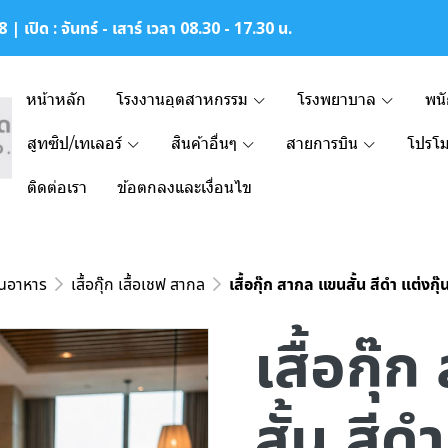
| เปิด : จันทร์ - เสาร์ เวลา 08.30 - 17.30 น.
หน้าหลัก
โรงงานอุตสาหกรรม
โรงพยาบาล
พน
สูทซิป/เทเลอร์
สินค้าอื่นๆ
สายการบิน
โปรโม
ติดต่อเรา
ข้อตกลงและเงื่อนไข
านอาหาร
เสื้อกุ๊ก เสื้อเชฟ สากล
เสื้อกุ๊ก สากล แขนสั้น สีดำ แต่งกุ
เสื้อกุ
สั้น สีดำ