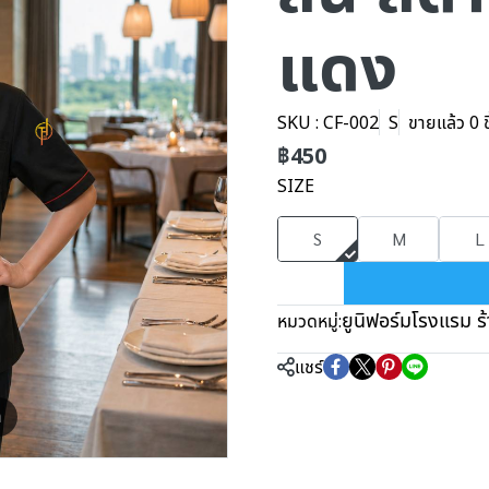
แดง
SKU : CF-002
S
ขายแล้ว 0 ช
฿450
SIZE
S
M
L
ยูนิฟอร์มโรงแรม ร
หมวดหมู่:
แชร์
m