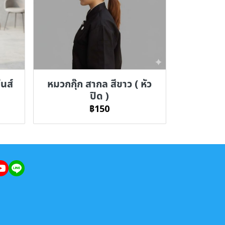
ีนส์
หมวกกุ๊ก สากล สีขาว ( หัว
ปิด )
฿150