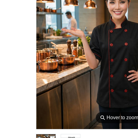
⚲
Hover to zoo