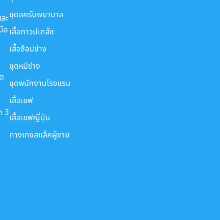
ชุดสครับพยาบาล
และ
มือ
เสื้อกาวน์เภสัช
เสื้อช็อปช่าง
ชุดหมีช่าง
ขต
ชุดพนักงานโรงแรม
เสื้อเชฟ
ก 3
เสื้อเชฟญี่ปุ่น
กางเกงสแล็คผู้ชาย