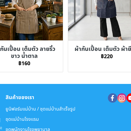
กันเปื้อน เต็มตัว ลายริ้ว
ผ้ากันเปื้อน เต็มตัว ผ้าย
ขาว น้ำตาล
฿220
฿160
สินค้าของเรา
ยูนิฟอร์มแม่บ้าน / ชุดแม่บ้านสำเร็จรูป
ชุดแม่บ้านโรงแรม
์
ะ
ชุดพนักงานโรงพยาบาล