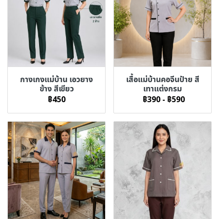
กางเกงแม่บ้าน เอวยาง
เสื้อแม่บ้านคอจีนป้าย สี
ข้าง สีเขียว
เทาแต่งกรม
฿450
฿390
-
฿590