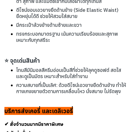
ตา สุภาพ และแมตช์เข้ากับเสื้อผ้าได้ทุกโทนสี
ดีไซน์ขอบเอวยางยืดด้านข้าง (Side Elastic Waist)
ยืดหยุ่นได้ดี ช่วยให้สวมใส่สบาย
มีกระเป๋าล้วงข้างด้านซ้ายและขวา
ทรงกระบอกมาตรฐาน เน้นความเรียบร้อยและสุภาพ
เหมาะกับทุกสรีระ
⭐ จุดเด่นสินค้า
โทนสีมินิมอลสีครีมอ่อนเป็นสีที่ช่วยให้ลุคดูซอฟต์ สดใส
และดูเป็นมิตร เหมาะสำหรับใส่ทำงาน
ความสบายที่เป็นเลิศ: ด้วยดีไซน์เอวยางยืดด้านข้าง ทำให้
กางเกงขยายตัวตามการเคลื่อนไหว นั่งสบาย ไม่รัดพุง
บริการส่งเคอรี่ และเดลิเวอรี่
✔ สั่งจำนวนมากมีราคาพิเศษ