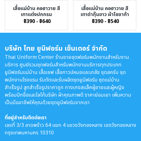
เสื้อแม่บ้าน คอฮาวาย สี
เสื้อแม่บ้าน คอฮาวาย สี
เทาแต่งปกกรม
เทาดำกุ๊นขาว ผ้าโอซาก้า
฿390
-
฿640
฿390
-
฿540
บริษัท ไทย ยูนิฟอร์ม เซ็นเตอร์ จำกัด
Thai Uniform Center ร้านขายชุดฟอร์มพนักงานสำหรับงาน
บริการ ศูนย์รวมชุดฟอร์มสำหรับพนักงานบริการทุกประเภท
ยูนิฟอร์มแม่บ้าน เสื้อเชฟ เสื้อกาวน์หมอและเภสัช ชุดสครับ ชุด
พนักงานโรงแรม รับตัดและรับผลิตชุดยูนิฟอร์ม ชุดแม่บ้าน
สำเร็จรูป สูทสำเร็จรูปราคาถูก กางเกงสแล็คผู้ชายและผู้หญิง
พร้อมปักชื่อและโลโก้บริษัท ผ้าคุณภาพดี ราคาย่อมเยา เพิ่มความ
เป็นมืออาชีพให้คุณด้วยชุดยูนิฟอร์มจากเรา
ที่อยู่สำหรับติดต่อเรา
เลขที่ 3/3 ลาดพร้าว 64 แยก 4 แขวงวังทองหลาง เขตวังทองหลาง
กรุงเทพมหานคร 10310