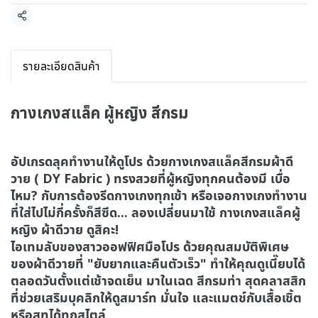
แชร์
รายละเอียดสินค้า
กางเกงสแล็ค ผู้หญิง สีกรม
อัปเกรดลุคทำงานให้ดูโปร ด้วยกางเกงสแล็คสีกรมผ้าดี
วาย ( DY Fabric ) ทรงสวยที่ผู้หญิงทุกคนต้องมี เบื่อ
ไหม? กับการต้องรีดกางเกงทุกเช้า หรือเจอกางเกงทำงาน
ที่ใส่ไปไม่กี่ครั้งก็สีซีด... ลองเปลี่ยนมาใช้ กางเกงสแล็คผู้
หญิง ผ้าดีวาย ดูสิคะ!
ไอเทมลับของสาวออฟฟิศมือโปร ด้วยคุณสมบัติพิเศษ
ของผ้าดีวายที่ "ยับยากและคืนตัวเร็ว" ทำให้คุณดูเนี๊ยบได้
ตลอดวันตั้งแต่เช้าจดเย็น มาในเฉด สีกรมท่า สุดคลาสสิก
ที่ช่วยเสริมบุคลิกให้ดูสมาร์ท มั่นใจ และแมตช์กับเสื้อเชิ้ต
หรือสูทได้ทุกสไตล์