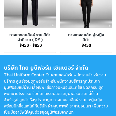
กางเกงสแล็คผู้ชาย สีดำ
กางเกงสแล็ค ผู้หญิง
ผ้าดีวาย ( DY )
สีดำ
฿450
-
฿850
฿450
บริษัท ไทย ยูนิฟอร์ม เซ็นเตอร์ จำกัด
Thai Uniform Center ร้านขายชุดฟอร์มพนักงานสำหรับงาน
บริการ ศูนย์รวมชุดฟอร์มสำหรับพนักงานบริการทุกประเภท
ยูนิฟอร์มแม่บ้าน เสื้อเชฟ เสื้อกาวน์หมอและเภสัช ชุดสครับ ชุด
พนักงานโรงแรม รับตัดและรับผลิตชุดยูนิฟอร์ม ชุดแม่บ้าน
สำเร็จรูป สูทสำเร็จรูปราคาถูก กางเกงสแล็คผู้ชายและผู้หญิง
พร้อมปักชื่อและโลโก้บริษัท ผ้าคุณภาพดี ราคาย่อมเยา เพิ่มความ
เป็นมืออาชีพให้คุณด้วยชุดยูนิฟอร์มจากเรา