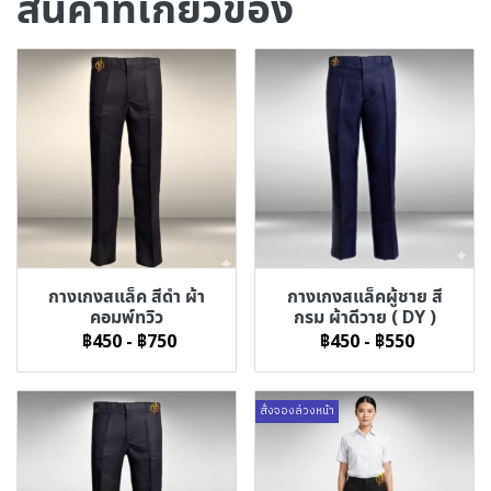
สินค้าที่เกี่ยวข้อง
กางเกงสแล็ค สีดำ ผ้า
กางเกงสแล็คผู้ชาย สี
คอมพ์ทวิว
กรม ผ้าดีวาย ( DY )
฿450
-
฿750
฿450
-
฿550
สั่งจองล่วงหน้า