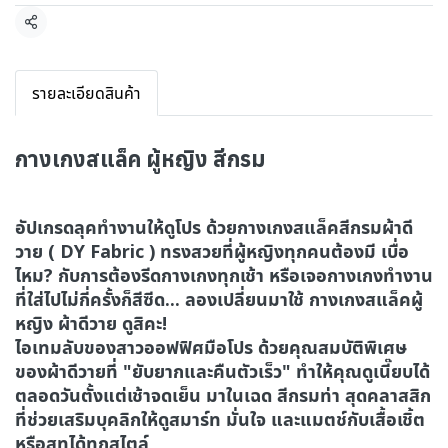
แชร์
รายละเอียดสินค้า
กางเกงสแล็ค ผู้หญิง สีกรม
อัปเกรดลุคทำงานให้ดูโปร ด้วยกางเกงสแล็คสีกรมผ้าดี
วาย ( DY Fabric ) ทรงสวยที่ผู้หญิงทุกคนต้องมี เบื่อ
ไหม? กับการต้องรีดกางเกงทุกเช้า หรือเจอกางเกงทำงาน
ที่ใส่ไปไม่กี่ครั้งก็สีซีด... ลองเปลี่ยนมาใช้ กางเกงสแล็คผู้
หญิง ผ้าดีวาย ดูสิคะ!
ไอเทมลับของสาวออฟฟิศมือโปร ด้วยคุณสมบัติพิเศษ
ของผ้าดีวายที่ "ยับยากและคืนตัวเร็ว" ทำให้คุณดูเนี๊ยบได้
ตลอดวันตั้งแต่เช้าจดเย็น มาในเฉด สีกรมท่า สุดคลาสสิก
ที่ช่วยเสริมบุคลิกให้ดูสมาร์ท มั่นใจ และแมตช์กับเสื้อเชิ้ต
หรือสูทได้ทุกสไตล์