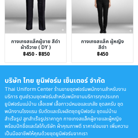
กางเกงสแล็คผู้ชาย สีดำ
กางเกงสแล็ค ผู้หญิง
ผ้าดีวาย ( DY )
สีดำ
฿450
-
฿850
฿450
บริษัท ไทย ยูนิฟอร์ม เซ็นเตอร์ จำกัด
Thai Uniform Center ร้านขายชุดฟอร์มพนักงานสำหรับงาน
บริการ ศูนย์รวมชุดฟอร์มสำหรับพนักงานบริการทุกประเภท
ยูนิฟอร์มแม่บ้าน เสื้อเชฟ เสื้อกาวน์หมอและเภสัช ชุดสครับ ชุด
พนักงานโรงแรม รับตัดและรับผลิตชุดยูนิฟอร์ม ชุดแม่บ้าน
สำเร็จรูป สูทสำเร็จรูปราคาถูก กางเกงสแล็คผู้ชายและผู้หญิง
พร้อมปักชื่อและโลโก้บริษัท ผ้าคุณภาพดี ราคาย่อมเยา เพิ่มความ
เป็นมืออาชีพให้คุณด้วยชุดยูนิฟอร์มจากเรา