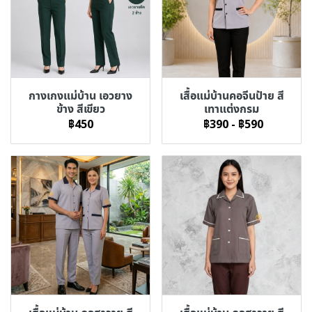
กางเกงแม่บ้าน เอวยาง
เสื้อแม่บ้านคอจีนป้าย สี
ข้าง สีเขียว
เทาแต่งกรม
฿450
฿390
-
฿590