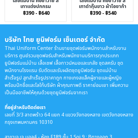
เสื้อแม่บ้าน คอฮาวาย สี
เสื้อแม่บ้าน คอฮาวาย สี
เทาแต่งปกกรม
เทาดำกุ๊นขาว ผ้าโอซาก้า
฿390
-
฿640
฿390
-
฿540
บริษัท ไทย ยูนิฟอร์ม เซ็นเตอร์ จำกัด
Thai Uniform Center ร้านขายชุดฟอร์มพนักงานสำหรับงาน
บริการ ศูนย์รวมชุดฟอร์มสำหรับพนักงานบริการทุกประเภท
ยูนิฟอร์มแม่บ้าน เสื้อเชฟ เสื้อกาวน์หมอและเภสัช ชุดสครับ ชุด
พนักงานโรงแรม รับตัดและรับผลิตชุดยูนิฟอร์ม ชุดแม่บ้าน
สำเร็จรูป สูทสำเร็จรูปราคาถูก กางเกงสแล็คผู้ชายและผู้หญิง
พร้อมปักชื่อและโลโก้บริษัท ผ้าคุณภาพดี ราคาย่อมเยา เพิ่มความ
เป็นมืออาชีพให้คุณด้วยชุดยูนิฟอร์มจากเรา
ที่อยู่สำหรับติดต่อเรา
เลขที่ 3/3 ลาดพร้าว 64 แยก 4 แขวงวังทองหลาง เขตวังทองหลาง
กรุงเทพมหานคร 10310
สาขาเจ.เจ มอลล์ - ห้อง F189 ชั้น 1 Soi 9 : Bทางออก 3