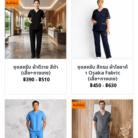
สินค้าใหม่
ชุดสครับ ผ้าดีวาย สีดำ
ชุดสครับ สีกรม ผ้าโอซาก้
(เสื้อ+กางเกง)
า Osaka Fabric
(เสื้อ+กางเกง)
฿390
-
฿510
฿450
-
฿630
สินค้าใหม่