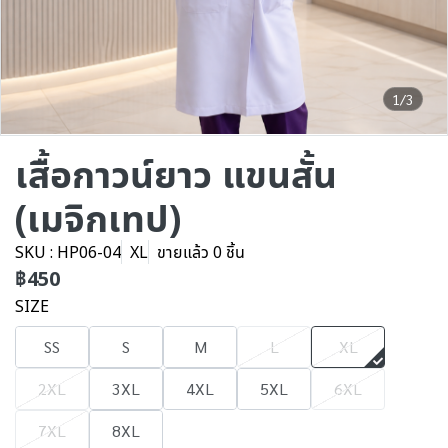
1/3
เสื้อกาวน์ยาว แขนสั้น
(เมจิกเทป)
SKU : HP06-04
XL
ขายแล้ว 0 ชิ้น
฿450
SIZE
SS
S
M
L
XL
2XL
3XL
4XL
5XL
6XL
7XL
8XL