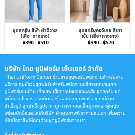
ชุดสครับ สีฟ้า ผ้าดีวาย
ชุดสครับคอวีเกย สีเทา
(เสื้อ+กางเกง)
เข้ม (เสื้อ+กางเกง)
฿390
-
฿510
฿390
-
฿570
บริษัท ไทย ยูนิฟอร์ม เซ็นเตอร์ จำกัด
Thai Uniform Center ร้านขายชุดฟอร์มพนักงานสำหรับงาน
บริการ ศูนย์รวมชุดฟอร์มสำหรับพนักงานบริการทุกประเภท
ยูนิฟอร์มแม่บ้าน เสื้อเชฟ เสื้อกาวน์หมอและเภสัช ชุดสครับ ชุด
พนักงานโรงแรม รับตัดและรับผลิตชุดยูนิฟอร์ม ชุดแม่บ้าน
สำเร็จรูป สูทสำเร็จรูปราคาถูก กางเกงสแล็คผู้ชายและผู้หญิง
พร้อมปักชื่อและโลโก้บริษัท ผ้าคุณภาพดี ราคาย่อมเยา เพิ่มความ
เป็นมืออาชีพให้คุณด้วยชุดยูนิฟอร์มจากเรา
ที่อยู่สำหรับติดต่อเรา