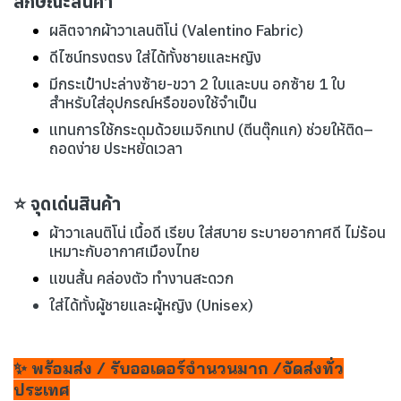
ลักษณะสินค้า
ผลิตจากผ้าวาเลนติโน่ (Valentino Fabric)
ดีไซน์ทรงตรง ใส่ได้ทั้งชายและหญิง
มีกระเป๋าปะล่างซ้าย-ขวา 2 ใบและบน อกซ้าย 1 ใบ
สำหรับใส่อุปกรณ์หรือของใช้จำเป็น
แทนการใช้กระดุมด้วยเมจิกเทป (ตีนตุ๊กแก) ช่วยให้ติด–
ถอดง่าย ประหยัดเวลา
⭐ จุดเด่นสินค้า
ผ้าวาเลนติโน่ เนื้อดี เรียบ ใส่สบาย ระบายอากาศดี ไม่ร้อน
เหมาะกับอากาศเมืองไทย
แขนสั้น คล่องตัว ทำงานสะดวก
ใส่ได้ทั้งผู้ชายและผู้หญิง (Unisex)
✨ พร้อมส่ง / รับออเดอร์จำนวนมาก /จัดส่งทั่ว
ประเทศ