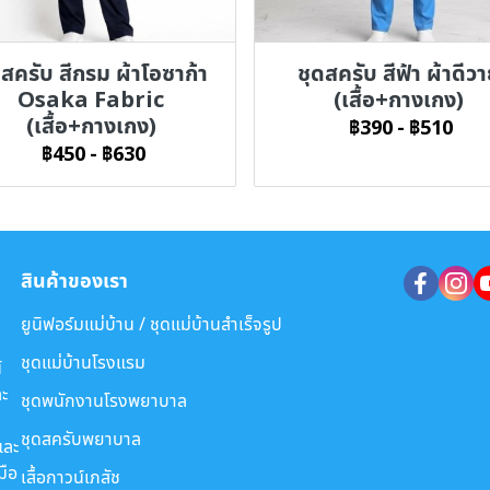
ดสครับ สีกรม ผ้าโอซาก้า
ชุดสครับ สีฟ้า ผ้าดีว
Osaka Fabric
(เสื้อ+กางเกง)
(เสื้อ+กางเกง)
฿390
-
฿510
฿450
-
฿630
สินค้าของเรา
ยูนิฟอร์มแม่บ้าน / ชุดแม่บ้านสำเร็จรูป
ชุดแม่บ้านโรงแรม
์
ะ
ชุดพนักงานโรงพยาบาล
ชุดสครับพยาบาล
และ
มือ
เสื้อกาวน์เภสัช