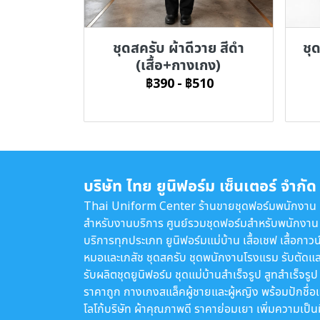
ชุดสครับ ผ้าดีวาย สีดำ
ชุ
(เสื้อ+กางเกง)
฿390
-
฿510
บริษัท ไทย ยูนิฟอร์ม เซ็นเตอร์ จำกัด
Thai Uniform Center ร้านขายชุดฟอร์มพนักงาน
สำหรับงานบริการ ศูนย์รวมชุดฟอร์มสำหรับพนักงาน
บริการทุกประเภท ยูนิฟอร์มแม่บ้าน เสื้อเชฟ เสื้อกาวน
หมอและเภสัช ชุดสครับ ชุดพนักงานโรงแรม รับตัดแล
รับผลิตชุดยูนิฟอร์ม ชุดแม่บ้านสำเร็จรูป สูทสำเร็จรูป
ราคาถูก กางเกงสแล็คผู้ชายและผู้หญิง พร้อมปักชื่อ
โลโก้บริษัท ผ้าคุณภาพดี ราคาย่อมเยา เพิ่มความเป็น