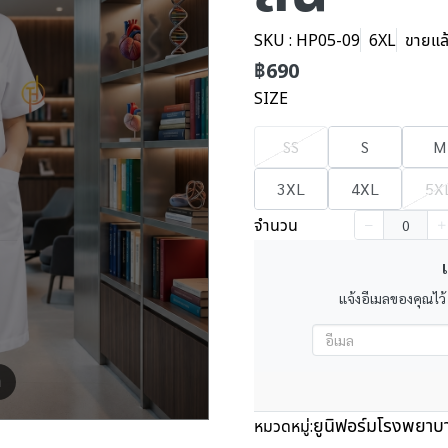
SKU : HP05-09
6XL
ขายแล้
฿690
SIZE
SS
S
M
3XL
4XL
5X
จำนวน
เ
แจ้งอีเมลของคุณไว้
m
ยูนิฟอร์มโรงพยาบ
หมวดหมู่: