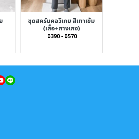
าย
ชุดสครับคอวีเกย สีเทาเข้ม
(เสื้อ+กางเกง)
฿390
-
฿570