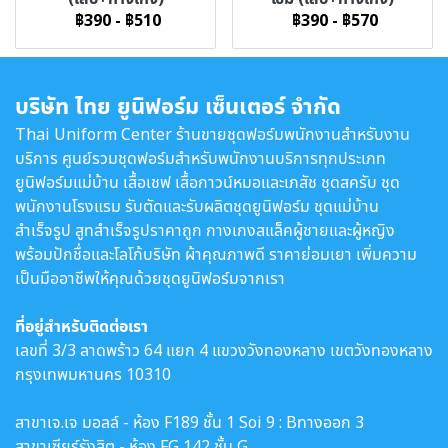
฿390
-
฿510
฿390
-
฿570
บริษัท ไทย ยูนิฟอร์ม เซ็นเตอร์ จำกัด
Thai Uniform Center ร้านขายชุดฟอร์มพนักงานสำหรับงาน
บริการ ศูนย์รวมชุดฟอร์มสำหรับพนักงานบริการทุกประเภท
ยูนิฟอร์มแม่บ้าน เสื้อเชฟ เสื้อกาวน์หมอและเภสัช ชุดสครับ ชุด
พนักงานโรงแรม รับตัดและรับผลิตชุดยูนิฟอร์ม ชุดแม่บ้าน
สำเร็จรูป สูทสำเร็จรูปราคาถูก กางเกงสแล็คผู้ชายและผู้หญิง
พร้อมปักชื่อและโลโก้บริษัท ผ้าคุณภาพดี ราคาย่อมเยา เพิ่มความ
เป็นมืออาชีพให้คุณด้วยชุดยูนิฟอร์มจากเรา
ที่อยู่สำหรับติดต่อเรา
เลขที่ 3/3 ลาดพร้าว 64 แยก 4 แขวงวังทองหลาง เขตวังทองหลาง
กรุงเทพมหานคร 10310
สาขาเจ.เจ มอลล์ - ห้อง F189 ชั้น 1 Soi 9 : Bทางออก 3
สาขาเซียร์รังสิต - ห้อง FG 142 ชั้น G