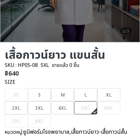
1/3
เสื้อกาวน์ยาว แขนสั้น
SKU : HP05-08
5XL
ขายแล้ว 0 ชิ้น
฿640
SIZE
SS
S
M
L
XL
2XL
3XL
4XL
5XL
6XL
7XL
8XL
ยูนิฟอร์มโรงพยาบาล
,
เสื้อกาวน์ยาว-เสื้อกาวน์สั้น
หมวดหมู่: