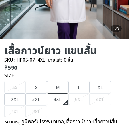
1/3
เสื้อกาวน์ยาว แขนสั้น
SKU : HP05-07
4XL
ขายแล้ว 0 ชิ้น
฿590
SIZE
SS
S
M
L
XL
2XL
3XL
4XL
5XL
6XL
7XL
8XL
ยูนิฟอร์มโรงพยาบาล
,
เสื้อกาวน์ยาว-เสื้อกาวน์สั้น
หมวดหมู่: