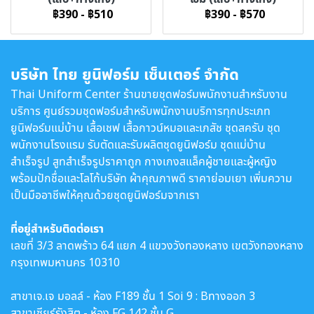
฿390
-
฿510
฿390
-
฿570
บริษัท ไทย ยูนิฟอร์ม เซ็นเตอร์ จำกัด
Thai Uniform Center ร้านขายชุดฟอร์มพนักงานสำหรับงาน
บริการ ศูนย์รวมชุดฟอร์มสำหรับพนักงานบริการทุกประเภท
ยูนิฟอร์มแม่บ้าน เสื้อเชฟ เสื้อกาวน์หมอและเภสัช ชุดสครับ ชุด
พนักงานโรงแรม รับตัดและรับผลิตชุดยูนิฟอร์ม ชุดแม่บ้าน
สำเร็จรูป สูทสำเร็จรูปราคาถูก กางเกงสแล็คผู้ชายและผู้หญิง
พร้อมปักชื่อและโลโก้บริษัท ผ้าคุณภาพดี ราคาย่อมเยา เพิ่มความ
เป็นมืออาชีพให้คุณด้วยชุดยูนิฟอร์มจากเรา
ที่อยู่สำหรับติดต่อเรา
เลขที่ 3/3 ลาดพร้าว 64 แยก 4 แขวงวังทองหลาง เขตวังทองหลาง
กรุงเทพมหานคร 10310
สาขาเจ.เจ มอลล์ - ห้อง F189 ชั้น 1 Soi 9 : Bทางออก 3
สาขาเซียร์รังสิต - ห้อง FG 142 ชั้น G