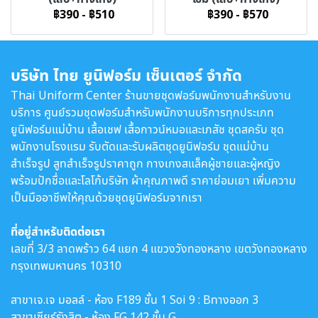
฿390
-
฿510
฿390
-
฿570
บริษัท ไทย ยูนิฟอร์ม เซ็นเตอร์ จำกัด
Thai Uniform Center ร้านขายชุดฟอร์มพนักงานสำหรับงาน
บริการ ศูนย์รวมชุดฟอร์มสำหรับพนักงานบริการทุกประเภท
ยูนิฟอร์มแม่บ้าน เสื้อเชฟ เสื้อกาวน์หมอและเภสัช ชุดสครับ ชุด
พนักงานโรงแรม รับตัดและรับผลิตชุดยูนิฟอร์ม ชุดแม่บ้าน
สำเร็จรูป สูทสำเร็จรูปราคาถูก กางเกงสแล็คผู้ชายและผู้หญิง
พร้อมปักชื่อและโลโก้บริษัท ผ้าคุณภาพดี ราคาย่อมเยา เพิ่มความ
เป็นมืออาชีพให้คุณด้วยชุดยูนิฟอร์มจากเรา
ที่อยู่สำหรับติดต่อเรา
เลขที่ 3/3 ลาดพร้าว 64 แยก 4 แขวงวังทองหลาง เขตวังทองหลาง
กรุงเทพมหานคร 10310
สาขาเจ.เจ มอลล์ - ห้อง F189 ชั้น 1 Soi 9 : Bทางออก 3
สาขาเซียร์รังสิต - ห้อง FG 142 ชั้น G