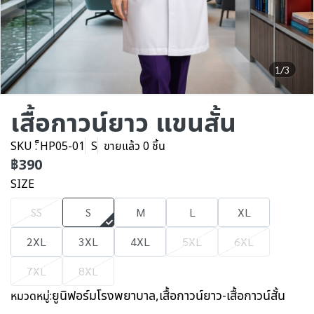
1/3
เสื้อกาวน์ยาว แขนสั้น
SKU : ็HP05-01
S
ขายแล้ว 0 ชิ้น
฿390
SIZE
SS
S
M
L
XL
2XL
3XL
4XL
5XL
6XL
7XL
8XL
ยูนิฟอร์มโรงพยาบาล
,
เสื้อกาวน์ยาว-เสื้อกาวน์สั้น
หมวดหมู่: