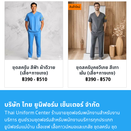
สินค้าใหม่
ชุดสครับ สีฟ้า ผ้าดีวาย
ชุดสครับคอวีเกย สีเทา
(เสื้อ+กางเกง)
เข้ม (เสื้อ+กางเกง)
฿390
-
฿510
฿390
-
฿570
บริษัท ไทย ยูนิฟอร์ม เซ็นเตอร์ จำกัด
Thai Uniform Center ร้านขายชุดฟอร์มพนักงานสำหรับงาน
บริการ ศูนย์รวมชุดฟอร์มสำหรับพนักงานบริการทุกประเภท
ยูนิฟอร์มแม่บ้าน เสื้อเชฟ เสื้อกาวน์หมอและเภสัช ชุดสครับ ชุด