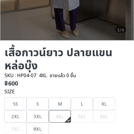
1/4
เสื้อกาวน์ยาว ปลายแขน
หล่อบุ๊ง
SKU : HP04-07
4XL
ขายแล้ว 0 ชิ้น
฿600
SIZE
SS
S
M
L
XL
2XL
3XL
4XL
5XL
6XL
7XL
8XL