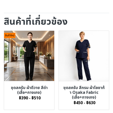
สินค้าที่เกี่ยวข้อง
สินค้าใหม่
ชุดสครับ ผ้าดีวาย สีดำ
ชุดสครับ สีกรม ผ้าโอซาก้
(เสื้อ+กางเกง)
า Osaka Fabric
(เสื้อ+กางเกง)
฿390
-
฿510
฿450
-
฿630