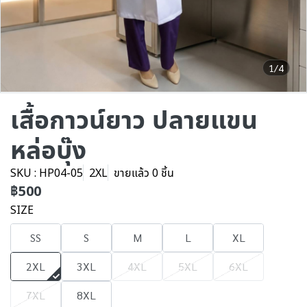
1/4
เสื้อกาวน์ยาว ปลายแขน
หล่อบุ๊ง
SKU : HP04-05
2XL
ขายแล้ว 0 ชิ้น
฿500
SIZE
SS
S
M
L
XL
2XL
3XL
4XL
5XL
6XL
7XL
8XL