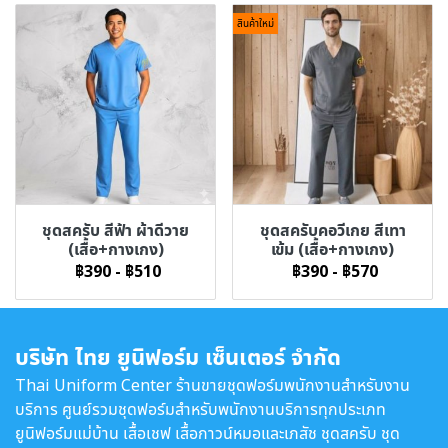
สินค้าใหม่
ชุดสครับ สีฟ้า ผ้าดีวาย
ชุดสครับคอวีเกย สีเทา
(เสื้อ+กางเกง)
เข้ม (เสื้อ+กางเกง)
฿390
-
฿510
฿390
-
฿570
บริษัท ไทย ยูนิฟอร์ม เซ็นเตอร์ จำกัด
Thai Uniform Center ร้านขายชุดฟอร์มพนักงานสำหรับงาน
บริการ ศูนย์รวมชุดฟอร์มสำหรับพนักงานบริการทุกประเภท
ยูนิฟอร์มแม่บ้าน เสื้อเชฟ เสื้อกาวน์หมอและเภสัช ชุดสครับ ชุด