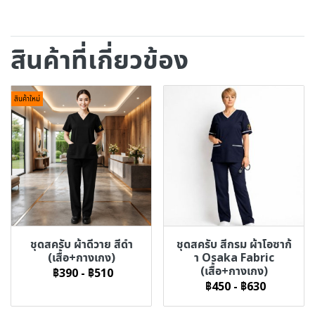
สินค้าที่เกี่ยวข้อง
สินค้าใหม่
ชุดสครับ ผ้าดีวาย สีดำ
ชุดสครับ สีกรม ผ้าโอซาก้
(เสื้อ+กางเกง)
า Osaka Fabric
(เสื้อ+กางเกง)
฿390
-
฿510
฿450
-
฿630