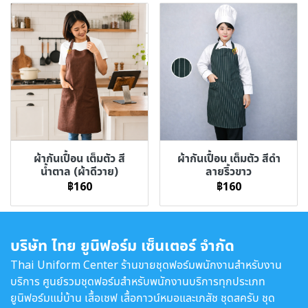
ผ้ากันเปื้อน เต็มตัว สี
ผ้ากันเปื้อน เต็มตัว สีดำ
น้ำตาล (ผ้าดีวาย)
ลายริ้วขาว
฿160
฿160
บริษัท ไทย ยูนิฟอร์ม เซ็นเตอร์ จำกัด
Thai Uniform Center ร้านขายชุดฟอร์มพนักงานสำหรับงาน
บริการ ศูนย์รวมชุดฟอร์มสำหรับพนักงานบริการทุกประเภท
ยูนิฟอร์มแม่บ้าน เสื้อเชฟ เสื้อกาวน์หมอและเภสัช ชุดสครับ ชุด