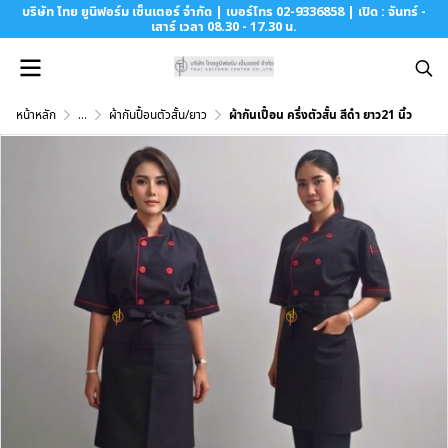
บริษัท ไทย ยูนิฟอร์ม เซ็นเตอร์ จำกัด | เบอร์โทร 02-9336858 | เปิด : จันทร์ -
เสาร์ เวลา 08.30 - 17.30 น.
หน้าหลัก
...
ผ้ากันปื้อนตัวสั้น/ยาว
ผ้ากันเปื้อน ครึ่งตัวสั้น สีดำ ยาว21 นิ้ว