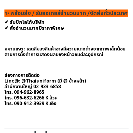
✨ พร้อมส่ง / รับออเดอร์จำนวนมาก /จัดส่งทั่วประเทศ
✔ รับปักโลโก้บริษัท
✔ สั่งจำนวนมากมีราคาพิเศษ
หมายเหตุ : เฉดสีของสินค้าอาจมีความแตกต่างจากภาพเล็กน้อย
ตามการตั้งค่าการแสดงผลของหน้าจอแต่ละอุปกรณ์
ช่องทางการติดต่อ
Line@: @Thaiuniform (มี @ ข้างหน้า)
สำนักงานใหญ่ 02-933-6858
โทร. 094-962-8965
โทร. 096-632-6266 K.อ้วน
โทร. 090-912-3939 K.เอิง