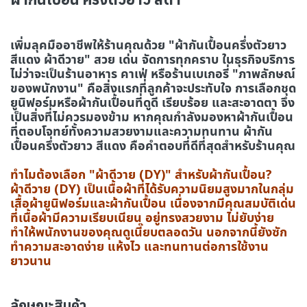
เพิ่มลุคมืออาชีพให้ร้านคุณด้วย "ผ้ากันเปื้อนครึ่งตัวยาว
สีแดง ผ้าดีวาย" สวย เด่น จัดการทุกคราบ ในธุรกิจบริการ
ไม่ว่าจะเป็นร้านอาหาร คาเฟ่ หรือร้านเบเกอรี่ "ภาพลักษณ์
ของพนักงาน" คือสิ่งแรกที่ลูกค้าจะประทับใจ การเลือกชุด
ยูนิฟอร์มหรือผ้ากันเปื้อนที่ดูดี เรียบร้อย และสะอาดตา จึง
เป็นสิ่งที่ไม่ควรมองข้าม หากคุณกำลังมองหาผ้ากันเปื้อน
ที่ตอบโจทย์ทั้งความสวยงามและความทนทาน ผ้ากัน
เปื้อนครึ่งตัวยาว สีแดง คือคำตอบที่ดีที่สุดสำหรับร้านคุณ
ทำไมต้องเลือก "ผ้าดีวาย (DY)" สำหรับผ้ากันเปื้อน?
ผ้าดีวาย (DY) เป็นเนื้อผ้าที่ได้รับความนิยมสูงมากในกลุ่ม
เสื้อผ้ายูนิฟอร์มและผ้ากันเปื้อน เนื่องจากมีคุณสมบัติเด่น
ที่เนื้อผ้ามีความเรียบเนียน อยู่ทรงสวยงาม ไม่ยับง่าย
ทำให้พนักงานของคุณดูเนี๊ยบตลอดวัน นอกจากนี้ยังซัก
ทำความสะอาดง่าย แห้งไว และทนทานต่อการใช้งาน
ยาวนาน
ลักษณะสินค้า