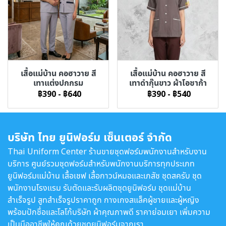
เสื้อแม่บ้าน คอฮาวาย สี
เสื้อแม่บ้าน คอฮาวาย สี
เทาแต่งปกกรม
เทาดำกุ๊นขาว ผ้าโอซาก้า
฿390
-
฿640
฿390
-
฿540
บริษัท ไทย ยูนิฟอร์ม เซ็นเตอร์ จำกัด
Thai Uniform Center ร้านขายชุดฟอร์มพนักงานสำหรับงาน
บริการ ศูนย์รวมชุดฟอร์มสำหรับพนักงานบริการทุกประเภท
ยูนิฟอร์มแม่บ้าน เสื้อเชฟ เสื้อกาวน์หมอและเภสัช ชุดสครับ ชุด
พนักงานโรงแรม รับตัดและรับผลิตชุดยูนิฟอร์ม ชุดแม่บ้าน
สำเร็จรูป สูทสำเร็จรูปราคาถูก กางเกงสแล็คผู้ชายและผู้หญิง
พร้อมปักชื่อและโลโก้บริษัท ผ้าคุณภาพดี ราคาย่อมเยา เพิ่มความ
เป็นมืออาชีพให้คุณด้วยชุดยูนิฟอร์มจากเรา