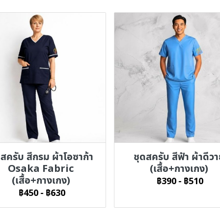
ดสครับ สีกรม ผ้าโอซาก้า
ชุดสครับ สีฟ้า ผ้าดีว
Osaka Fabric
(เสื้อ+กางเกง)
(เสื้อ+กางเกง)
฿390
-
฿510
฿450
-
฿630