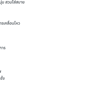
านุ่ม สวมใส่สบาย
การเคลื่อนไหว
งการ
พ
ั้ง