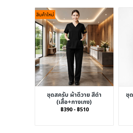
สินค้าใหม่
ชุดสครับ ผ้าดีวาย สีดำ
ชุ
(เสื้อ+กางเกง)
฿390
-
฿510