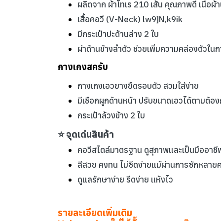
ผลิตจาก ผ้าโทเร 210 เส้น คุณภาพดี เนื้อผ้
เสื้อคอวี (V-Neck) lw9]N,k9ik
มีกระเป๋าปะด้านล่าง 2 ใบ
ผ่าด้านข้างลำตัว ช่วยเพิ่มความคล่องตัวใน
กางเกงสครับ
กางเกงเอวยางยืดรอบตัว สวมใส่ง่าย
มีเชือกผูกด้านหน้า ปรับขนาดเอวได้ตามต้อ
กระเป๋าล้วงข้าง 2 ใบ
⭐ จุดเด่นสินค้า
คอวีสไตล์มาตรฐาน ดูสุภาพและเป็นมืออาชี
สีสวย คงทน ไม่ซีดง่ายแม้ผ่านการซักหลายคร
ดูแลรักษาง่าย รีดง่าย แห้งไว
รายละเอียดเพิ่มเติม