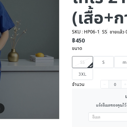
(เสื้อ+
SKU : HP06-1
SS
ขายแล้ว 0
฿450
ขนาด
SS
S
m
3XL
จำนวน
เ
แจ้งอีเมลของคุณไว้
m