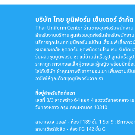
บริษัท ไทย ยูนิฟอร์ม เซ็นเตอร์ จำกัด
Thai Uniform Center ร้านขายชุดฟอร์มพนักงาน
สำหรับงานบริการ ศูนย์รวมชุดฟอร์มสำหรับพนักงาน
บริการทุกประเภท ยูนิฟอร์มแม่บ้าน เสื้อเชฟ เสื้อกาวน
หมอและเภสัช ชุดสครับ ชุดพนักงานโรงแรม รับตัดแล
รับผลิตชุดยูนิฟอร์ม ชุดแม่บ้านสำเร็จรูป สูทสำเร็จรูป
ราคาถูก กางเกงสแล็คผู้ชายและผู้หญิง พร้อมปักชื่อ
โลโก้บริษัท ผ้าคุณภาพดี ราคาย่อมเยา เพิ่มความเป็น
อาชีพให้คุณด้วยชุดยูนิฟอร์มจากเรา
ที่อยู่สำหรับติดต่อเรา
เลขที่ 3/3 ลาดพร้าว 64 แยก 4 แขวงวังทองหลาง เ
วังทองหลาง กรุงเทพมหานคร 10310
สาขาเจ.เจ มอลล์ - ห้อง F189 ชั้น 1 Soi 9 : Bทางออ
สาขาเซียร์รังสิต - ห้อง FG 142 ชั้น G