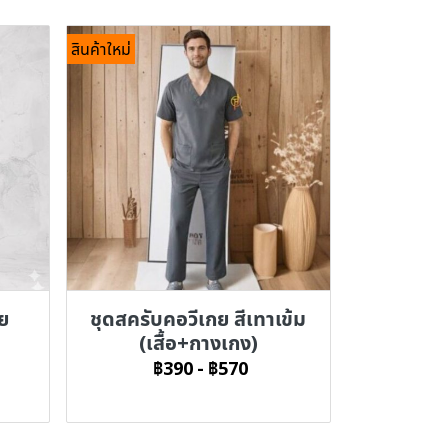
สินค้าใหม่
าย
ชุดสครับคอวีเกย สีเทาเข้ม
(เสื้อ+กางเกง)
฿390
-
฿570