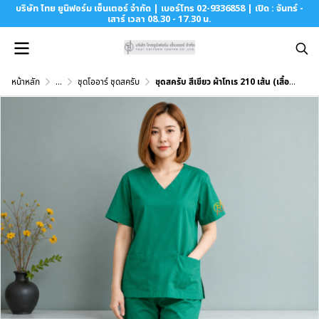
บริษัท ไทย ยูนิฟอร์ม เซ็นเตอร์ จำกัด | เบอร์โทร 02-9336858 | เปิด : จันทร์ -
เสาร์ เวลา 08.30 - 17.30 น.
หน้าหลัก
...
ชุดโออาร์ ชุดสครับ
ชุดสครับ สีเขียว ผ้าโทเร 210 เส้น (เสื้อ+กางเกง)