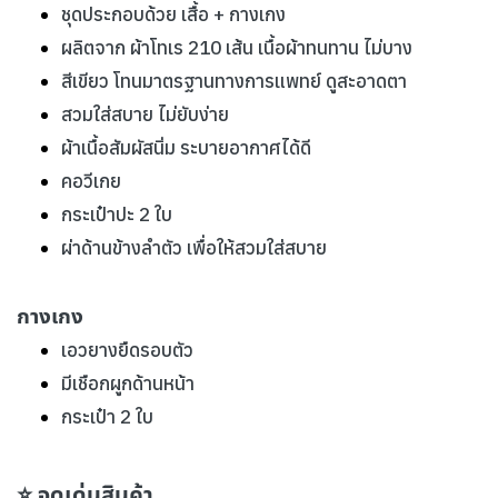
ชุดประกอบด้วย เสื้อ + กางเกง
ผลิตจาก ผ้าโทเร 210 เส้น เนื้อผ้าทนทาน ไม่บาง
สีเขียว โทนมาตรฐานทางการแพทย์ ดูสะอาดตา
สวมใส่สบาย ไม่ยับง่าย
ผ้าเนื้อสัมผัสนิ่ม ระบายอากาศได้ดี
คอวีเกย
กระเป๋าปะ 2 ใบ
ผ่าด้านข้างลำตัว เพื่อให้สวมใส่สบาย
กางเกง
เอวยางยืดรอบตัว
มีเชือกผูกด้านหน้า
กระเป๋า 2 ใบ
⭐ จุดเด่นสินค้า