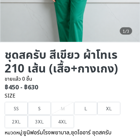
1/3
ชุดสครับ สีเขียว ผ้าโทเร
210 เส้น (เสื้อ+กางเกง)
ขายแล้ว 0 ชิ้น
฿450
-
฿630
SIZE
SS
S
M
L
XL
2XL
3XL
4XL
ยูนิฟอร์มโรงพยาบาล
,
ชุดโออาร์ ชุดสครับ
หมวดหมู่: