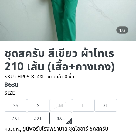
1/3
ชุดสครับ สีเขียว ผ้าโทเร
210 เส้น (เสื้อ+กางเกง)
SKU : HP05-8
4XL
ขายแล้ว 0 ชิ้น
฿630
SIZE
SS
S
M
L
XL
2XL
3XL
4XL
ยูนิฟอร์มโรงพยาบาล
,
ชุดโออาร์ ชุดสครับ
หมวดหมู่: