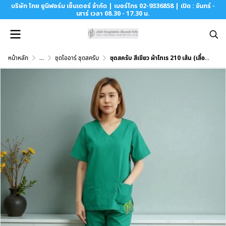
บริษัท ไทย ยูนิฟอร์ม เซ็นเตอร์ จำกัด | เบอร์โทร 02-9336858 | เปิด : จันทร์ -
เสาร์ เวลา 08.30 - 17.30 น.
หน้าหลัก
...
ชุดโออาร์ ชุดสครับ
ชุดสครับ สีเขียว ผ้าโทเร 210 เส้น (เสื้อ+กางเกง)