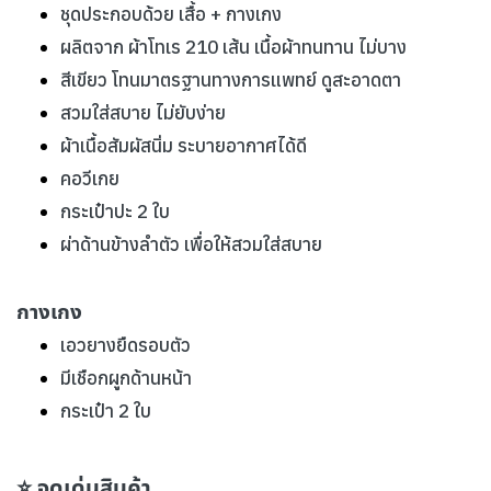
ชุดประกอบด้วย เสื้อ + กางเกง
ผลิตจาก ผ้าโทเร 210 เส้น เนื้อผ้าทนทาน ไม่บาง
สีเขียว โทนมาตรฐานทางการแพทย์ ดูสะอาดตา
สวมใส่สบาย ไม่ยับง่าย
ผ้าเนื้อสัมผัสนิ่ม ระบายอากาศได้ดี
คอวีเกย
กระเป๋าปะ 2 ใบ
ผ่าด้านข้างลำตัว เพื่อให้สวมใส่สบาย
กางเกง
เอวยางยืดรอบตัว
มีเชือกผูกด้านหน้า
กระเป๋า 2 ใบ
⭐ จุดเด่นสินค้า