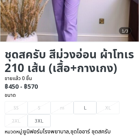
1/3
ชุดสครับ สีม่วงอ่อน ผ้าโทเร
210 เส้น (เสื้อ+กางเกง)
ขายแล้ว 0 ชิ้น
฿450
-
฿570
ขนาด
SS
S
m
L
XL
2XL
3XL
ยูนิฟอร์มโรงพยาบาล
,
ชุดโออาร์ ชุดสครับ
หมวดหมู่: