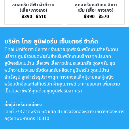
ชุดสครับ สีฟ้า ผ้าดีวาย
ชุดสครับคอวีเกย สีเทา
(เสื้อ+กางเกง)
เข้ม (เสื้อ+กางเกง)
฿390
-
฿510
฿390
-
฿570
บริษัท ไทย ยูนิฟอร์ม เซ็นเตอร์ จำกัด
Thai Uniform Center ร้านขายชุดฟอร์มพนักงานสำหรับงาน
บริการ ศูนย์รวมชุดฟอร์มสำหรับพนักงานบริการทุกประเภท
ยูนิฟอร์มแม่บ้าน เสื้อเชฟ เสื้อกาวน์หมอและเภสัช ชุดสครับ ชุด
พนักงานโรงแรม รับตัดและรับผลิตชุดยูนิฟอร์ม ชุดแม่บ้าน
สำเร็จรูป สูทสำเร็จรูปราคาถูก กางเกงสแล็คผู้ชายและผู้หญิง
พร้อมปักชื่อและโลโก้บริษัท ผ้าคุณภาพดี ราคาย่อมเยา เพิ่มความ
เป็นมืออาชีพให้คุณด้วยชุดยูนิฟอร์มจากเรา
ที่อยู่สำหรับติดต่อเรา
เลขที่ 3/3 ลาดพร้าว 64 แยก 4 แขวงวังทองหลาง เขตวังทองหลาง
กรุงเทพมหานคร 10310