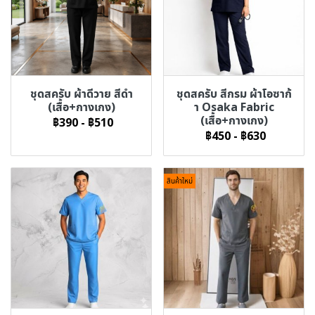
ชุดสครับ ผ้าดีวาย สีดำ
ชุดสครับ สีกรม ผ้าโอซาก้
(เสื้อ+กางเกง)
า Osaka Fabric
(เสื้อ+กางเกง)
฿390
-
฿510
฿450
-
฿630
สินค้าใหม่