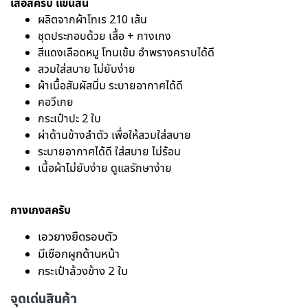
เสื้อสครับ แขนสั้น
ผลิตจากผ้าโทเร 210 เส้น
ชุดประกอบด้วย เสื้อ + กางเกง
สีแดงเลือดหมู โทนเข้ม อำพรางคราบได้ดี
สวมใส่สบาย ไม่ยับง่าย
ผ้าเนื้อสัมผัสนิ่ม ระบายอากาศได้ดี
คอวีเกย
กระเป๋าปะ 2 ใบ
ผ่าด้านข้างลำตัว เพื่อให้สวมใส่สบาย
ระบายอากาศได้ดี ใส่สบาย ไม่ร้อน
เนื้อผ้าไม่ยับง่าย ดูแลรักษาง่าย
กางเกงสครับ
เอวยางยืดรอบตัว
มีเชือกผูกด้านหน้า
กระเป๋าล้วงข้าง 2 ใบ
จุดเด่นสินค้า