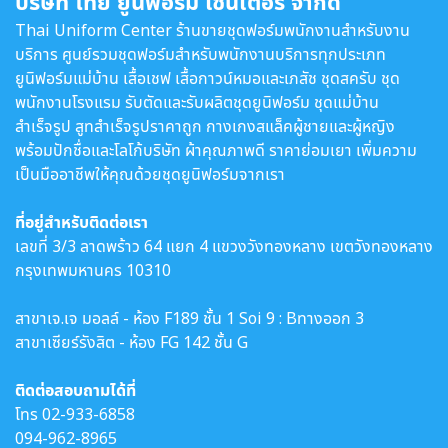
บริษัท ไทย ยูนิฟอร์ม เซ็นเตอร์ จำกัด
Thai Uniform Center ร้านขายชุดฟอร์มพนักงานสำหรับงาน
บริการ ศูนย์รวมชุดฟอร์มสำหรับพนักงานบริการทุกประเภท
ยูนิฟอร์มแม่บ้าน เสื้อเชฟ เสื้อกาวน์หมอและเภสัช ชุดสครับ ชุด
พนักงานโรงแรม รับตัดและรับผลิตชุดยูนิฟอร์ม ชุดแม่บ้าน
สำเร็จรูป สูทสำเร็จรูปราคาถูก กางเกงสแล็คผู้ชายและผู้หญิง
พร้อมปักชื่อและโลโก้บริษัท ผ้าคุณภาพดี ราคาย่อมเยา เพิ่มความ
เป็นมืออาชีพให้คุณด้วยชุดยูนิฟอร์มจากเรา
ที่อยู่สำหรับติดต่อเรา
เลขที่ 3/3 ลาดพร้าว 64 แยก 4 แขวงวังทองหลาง เขตวังทองหลาง
กรุงเทพมหานคร 10310
สาขาเจ.เจ มอลล์ - ห้อง F189 ชั้น 1 Soi 9 : Bทางออก 3
สาขาเซียร์รังสิต - ห้อง FG 142 ชั้น G
ติดต่อสอบถามได้ที่
โทร
02-933-6858
094-962-8965