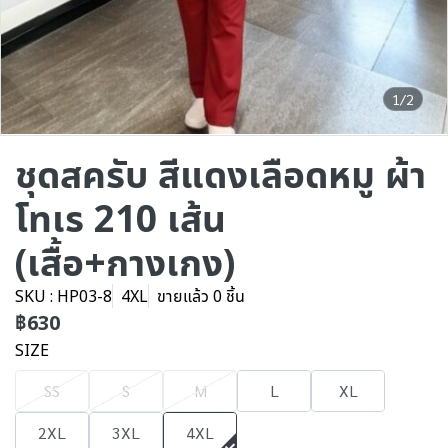
1/2
ชุดสครับ สีแดงเลือดหมู ผ้า
โทเร 210 เส้น
(เสื้อ+กางเกง)
SKU : HP03-8
4XL
ขายแล้ว 0 ชิ้น
฿630
SIZE
SS
S
M
L
XL
2XL
3XL
4XL