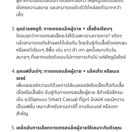
ผู้ชายกับเสื้อโปโลเป็นทางเลือกที่ลงตัว ให้ลุคดูเรียบร้อยแต่
ยังคงความสบาย และสามารถขยับตัวได้คล่องตัวมากกว่า
เชิ้ต
ลุคลำลองดูดี: กางเกงสแล็คผู้ชาย + เสื้อยืดเรียบๆ
ใครบอกว่ากางเกงสแล็คจะใส่ได้เฉพาะงานทางการ? จริงๆ
แล้วสามารถแต่งลำลองได้เช่นกัน โดยจับคู่กับเสื้อยืดคอกลม
หรือคอวีเรียบๆ สีพื้น เช่น ขาว ดำ เทา ลุคนี้เหมาะกับวัน
สบายๆ ที่อยากแต่งตัวแบบไม่ทางการเกินไป แต่ยังดูมีสไตล์
ลุคแฟชั่นเท่ๆ: กางเกงสแล็คผู้ชาย + แจ็คเก็ต หรือเบล
เซอร์
เพิ่มเลเยอร์ความเท่ด้วยการใส่เบลเซอร์หรือแจ็คเก็ตทับเสื้อ
เชิ้ตหรือเสื้อยืด จับคู่กับกางเกงสแล็คผู้ชาย สีดำหรือสีกรม
เข้ม จะได้ลุคแบบ Smart Casual ที่ดูเท่ มีเสน่ห์ และมีความ
เป็นแฟชั่น เหมาะสำหรับงานปาร์ตี้ งานดินเนอร์ หรือเดท
สำคัญ
เคล็ดลับการเลือกกางเกงสแล็คผู้ชายให้เหมาะกับตัวคุณ