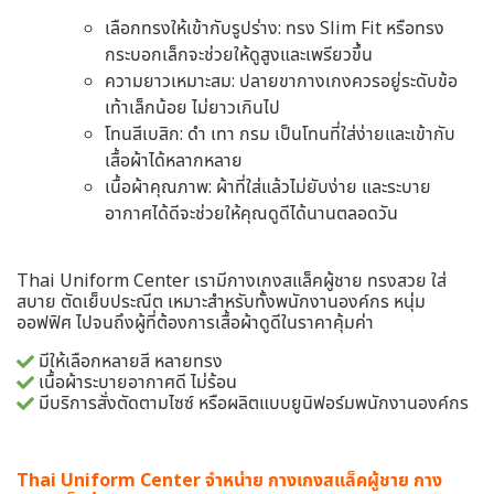
เลือกทรงให้เข้ากับรูปร่าง: ทรง Slim Fit หรือทรง
กระบอกเล็กจะช่วยให้ดูสูงและเพรียวขึ้น
ความยาวเหมาะสม: ปลายขากางเกงควรอยู่ระดับข้อ
เท้าเล็กน้อย ไม่ยาวเกินไป
โทนสีเบสิก: ดำ เทา กรม เป็นโทนที่ใส่ง่ายและเข้ากับ
เสื้อผ้าได้หลากหลาย
เนื้อผ้าคุณภาพ: ผ้าที่ใส่แล้วไม่ยับง่าย และระบาย
อากาศได้ดีจะช่วยให้คุณดูดีได้นานตลอดวัน
Thai Uniform Center เรามีกางเกงสแล็คผู้ชาย ทรงสวย ใส่
สบาย ตัดเย็บประณีต เหมาะสำหรับทั้งพนักงานองค์กร หนุ่ม
ออฟฟิศ ไปจนถึงผู้ที่ต้องการเสื้อผ้าดูดีในราคาคุ้มค่า
มีให้เลือกหลายสี หลายทรง
เนื้อผ้าระบายอากาศดี ไม่ร้อน
มีบริการสั่งตัดตามไซซ์ หรือผลิตแบบยูนิฟอร์มพนักงานองค์กร
Thai Uniform Center จำหน่าย
กางเกงสแล็คผู้ชาย
กาง