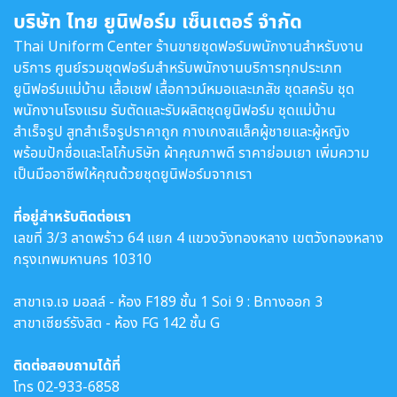
บริษัท ไทย ยูนิฟอร์ม เซ็นเตอร์ จำกัด
Thai Uniform Center ร้านขายชุดฟอร์มพนักงานสำหรับงาน
บริการ ศูนย์รวมชุดฟอร์มสำหรับพนักงานบริการทุกประเภท
ยูนิฟอร์มแม่บ้าน เสื้อเชฟ เสื้อกาวน์หมอและเภสัช ชุดสครับ ชุด
พนักงานโรงแรม รับตัดและรับผลิตชุดยูนิฟอร์ม ชุดแม่บ้าน
สำเร็จรูป สูทสำเร็จรูปราคาถูก กางเกงสแล็คผู้ชายและผู้หญิง
พร้อมปักชื่อและโลโก้บริษัท ผ้าคุณภาพดี ราคาย่อมเยา เพิ่มความ
เป็นมืออาชีพให้คุณด้วยชุดยูนิฟอร์มจากเรา
ที่อยู่สำหรับติดต่อเรา
เลขที่ 3/3 ลาดพร้าว 64 แยก 4 แขวงวังทองหลาง เขตวังทองหลาง
กรุงเทพมหานคร 10310
สาขาเจ.เจ มอลล์ - ห้อง F189 ชั้น 1 Soi 9 : Bทางออก 3
สาขาเซียร์รังสิต - ห้อง FG 142 ชั้น G
ติดต่อสอบถามได้ที่
โทร
02-933-6858