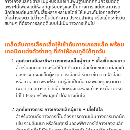
กางเกงสแล็คผู้ชาย เป็นหนึ่งในไอเท็มพื้นฐานที่ทุกคนควรมีติดตู้
เพราะไม่เพียงแต่ให้ลุคที่ดูเรียบหรูและเป็นทางการ แต่ยังสามารถ
มิกซ์แอนด์แมตช์กับเสื้อหลากหลายสไตล์ ให้เหมาะกับโอกาสต่างๆ
ได้อย่างลงตัว ไม่ว่าจะเป็นวันทำงาน ประชุมสำคัญ หรือแม้กระทั่งวัน
สบายๆ ที่ต้องการลุคดูดีแบบไม่เป็นทางการเกินไป
เคล็ดลับการเลือกเสื้อให้เข้ากับกางเกงสแล็ค พร้อม
เทคนิคแต่งตัวง่ายๆ ที่ทำให้คุณดูดีได้ทุกวัน
ลุคทำงานมืออาชีพ: กางเกงสแล็คผู้ชาย + เสื้อเชิ้ตแขนยาว
สำหรับลุคทางการหรือใช้ในที่ทำงาน เสื้อเชิ้ตแขนยาวคือคู่แท้
ของกางเกงสแล็คผู้ชาย ควรเลือกสีเรียบ เช่น ขาว ฟ้าอ่อน
หรือเทาอ่อน เพราะให้ความรู้สึกเป็นมืออาชีพและดูสะอาดตา
เพิ่มความสมาร์ทด้วยเข็มขัดหนังและรองเท้าหนัง ก็สามารถ
ใส่ไปประชุมหรือพบลูกค้าได้อย่างมั่นใจ
ลุคกึ่งทางการ: กางเกงสแล็คผู้ชาย + เสื้อโปโล
สำหรับงานกึ่งทางการที่ไม่ต้องการความเป็นทางการมากนัก
เช่น งานสัมมนา หรือวันศุกร์ในออฟฟิศ การใส่กางเกงสแล็ค