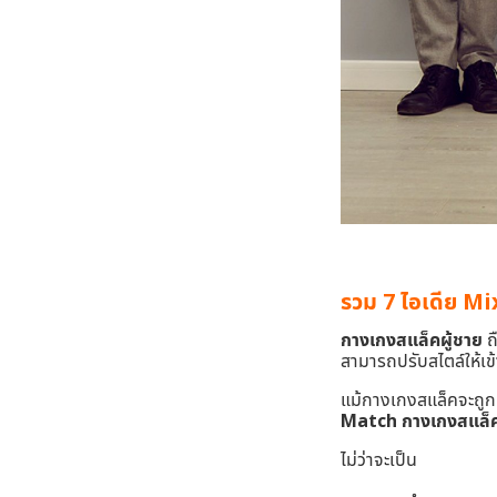
รวม 7 ไอเดีย 
กางเกงสแล็คผู้ชาย
ถื
สามารถปรับสไตล์ให้เข
แม้กางเกงสแล็คจะถูก
Match กางเกงสแล็คก
ไม่ว่าจะเป็น