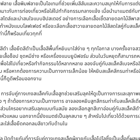
มพ์ลาย
เสื้อพิมพ์ลายเป็นไอเทมที่ช่วยเพิ่มสีสันและความสนุกให้กับการแต
มาะกับการท่องเที่ยวหรือใส่ไปทำกิจกรรมกลางแจ้ง เมื่อนำมาแมตช์กับก
ดูมีสไตล์และน่าสนใจแบบฮิปสเตอร์ อย่างการเลือกเสื้อเชิ้ตลายดอกไม้สีพา
ท้าหนังแบบโลฟเฟอร์ หรือจะเลือกเสื้อฮาวายลายดอกไม้สีสดใสคู่กับสแล็ค
านี้ก็พร้อมเที่ยวทุกที่
ดสีดำ
เสื้อยืดสีดำเป็นเสื้อสีพื้นที่หยิบมาใส่ง่าย ๆ ทุกโอกาส บางครั้งอาจส
วยเสื้อช็อป ชุดหมีช่าง หรือเครื่องแบบยูนิฟอร์ม ส่วนในวันหยุดก็สามาร
พื่อใส่ไปเที่ยวหรือทำกิจกรรมได้หลากหลาย ลองจับคู่กับสแล็คสีเบจหรือส
ใบ หรือหากต้องการความเป็นทางการเล็กน้อย ให้หยิบสแล็คสีกรมท่าหรือส
านี้ก็ดูดีพร้อมออกงาน
การจับคู่กางเกงสแล็คกับเสื้อสูทช่วยเสริมลุคให้ดูเป็นทางการและสุภาพ
 ๆ ถ้าต้องการความเป็นทางการ อาจลองหยิบสูทสีกรมท่ากับสแล็คสีเดีย
 ส่วนใครอยากเสริมลุคแบบทันสมัย ลองเลือกสูทสีเทาอ่อนคู่กับสแล็คสีดำ ใส
หัวแหลม นอกจากนี้ยังแมตช์เป็นลุคสบาย ๆ สำหรับไปเที่ยวได้ด้วยการเลือ
และใส่เสื้อยืดคอกลมสีขาวทับด้านใน
โล
ปิดท้ายกันที่การจับคู่กางเกงสแล็คผู้ชายกับเสื้อโปโลซึ่งเป็นเสื้อที่