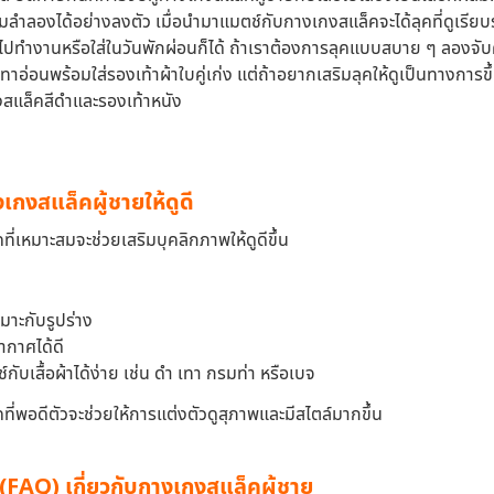
ำลองได้อย่างลงตัว เมื่อนำมาแมตช์กับกางเกงสแล็คจะได้ลุคที่ดูเรียบ
ไปทำงานหรือใส่ในวันพักผ่อนก็ได้ ถ้าเราต้องการลุคแบบสบาย ๆ ลองจับคู
ทาอ่อนพร้อมใส่รองเท้าผ้าใบคู่เก่ง แต่ถ้าอยากเสริมลุคให้ดูเป็นทางการขึ้น
กงสแล็คสีดำและรองเท้าหนัง
เกงสแล็คผู้ชายให้ดูดี
ี่เหมาะสมจะช่วยเสริมบุคลิกภาพให้ดูดีขึ้น
มาะกับรูปร่าง
อากาศได้ดี
์กับเสื้อผ้าได้ง่าย เช่น ดำ เทา กรมท่า หรือเบจ
ี่พอดีตัวจะช่วยให้การแต่งตัวดูสุภาพและมีสไตล์มากขึ้น
(FAQ) เกี่ยวกับกางเกงสแล็คผู้ชาย