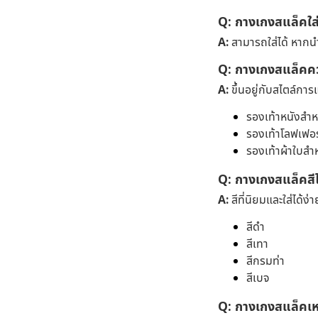
Q: กางเกงสแล็คใส่เ
A:
สามารถใส่ได้ หากนำไ
Q: กางเกงสแล็คคว
A:
ขึ้นอยู่กับสไตล์การ
รองเท้าหนังสำ
รองเท้าโลฟเฟอร
รองเท้าผ้าใบสำ
Q: กางเกงสแล็คสี
A:
สีที่นิยมและใส่ได้ง่า
สีดำ
สีเทา
สีกรมท่า
สีเบจ
Q: กางเกงสแล็คเห