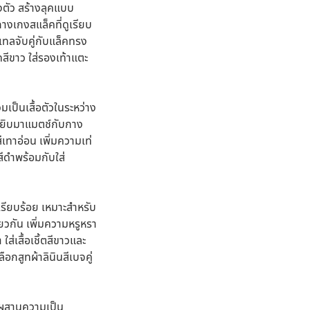
่งตัว สร้างลุคแบบ
างเกงสแล็คที่ดูเรียบ
สเทลจับคู่กับแล็คทรง
สีขาว ใส่รองเท้าแตะ
วมเป็นเสื้อตัวในระหว่าง
ถหยิบมาแมตช์กับกาง
ีเทาอ่อน เพิ่มความเท่
ีดำพร้อมกับใส่
เรียบร้อย เหมาะสำหรับ
วกัน เพิ่มความหรูหรา
่เสื้อเชิ้ตสีขาวและ
กสูทผ้าลินินสีเบจคู่
ผสมผสานความเป็น