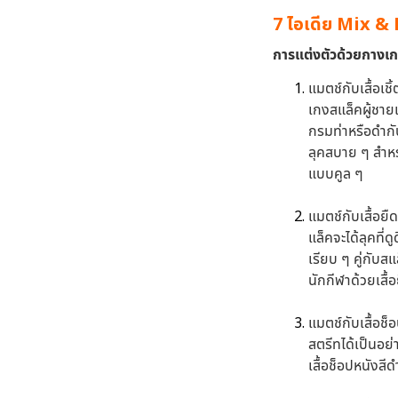
7 ไอเดีย Mix 
การแต่งตัวด้วยกางเกง
แมตช์กับเสื้อเชิ
เกงสแล็คผู้ชาย
กรมท่าหรือดำกั
ลุคสบาย ๆ สำหรั
แบบคูล ๆ
แมตช์กับเสื้อย
แล็คจะได้ลุคที่ด
เรียบ ๆ คู่กับส
นักกีฬาด้วยเสื
แมตช์กับเสื้อช็
สตรีทได้เป็นอย่
เสื้อช็อปหนังสี