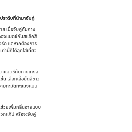
ระดับที่นำมาจับคู่
าส เมื่อจับคู่กับกาง
ะลองแมตช์กับสแล็คสี
อร์ด แต่หากต้องการ
นี้ก็ได้ลุคใส่เที่ยว
อนำมาแมตช์กับกางเกงส
ช่น เลือกเสื้อยืดสีขาว
ูมีความทะมัดทะแมงแบบ
ะช่วยเพิ่มกลิ่นอายแบบ
วกแก๊ป หรือจะจับคู่