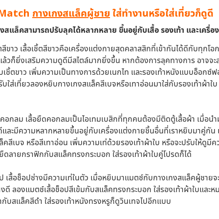
& Match
กางเกงสแล็คผู้ชาย
ใส่ทำงานหรือใส่เที่ยวก็ดูดี
สแล็คสามารถปรับลุคได้หลากหลาย ขึ้นอยู่กับเสื้อ รองเท้า และเครื่องป
้ตสีขาว
เสื้อเชิ้ตสีขาวคือเครื่องแต่งกายสุดคลาสสิกที่เข้ากันได้ดีกับทุกโอก
แล้วก็ยิ่งเสริมความดูดีมีสไตล์มากยิ่งขึ้น หากต้องการลุคทางการ อาจจ
บเชิ้ตขาว เพิ่มความเป็นทางการด้วยเนกไท และรองเท้าหนังแบบอ็อกซ์ฟ
บใส่เที่ยวลองหยิบกางเกงสแล็คสีเบจหรือเทาอ่อนมาใส่กับรองเท้าผ้าใบ เท่า
ืดคอกลม
เสื้อยืดคอกลมเป็นไอเทมเบสิกที่ทุกคนต้องมีติดตู้เสื้อผ้า เมื่
ูดีและมีความหลากหลายขึ้นอยู่กับเครื่องแต่งกายชิ้นอื่นที่เราหยิบมาคู่กัน เ
แล็คสีเบจ หรือสีเทาอ่อน เพิ่มความเท่ด้วยรองเท้าผ้าใบ หรือจะปรับให้ด
้อยืดลายกราฟิกกับสแล็คทรงกระบอก ใส่รองเท้าผ้าใบคู่โปรดก็ได้
อป
เสื้อช็อปช่างมีความเท่ในตัว เมื่อหยิบมาแมตช์กับกางเกงสแล็คผู้ชายจ
างดี ลองแมตช์เสื้อช็อปสีเข้มกับสแล็คทรงกระบอก ใส่รองเท้าผ้าใบและหม
ดำกับสแล็คสีดำ ใส่รองเท้าหนังทรงหรูก็ดูวินเทจไปอีกแบบ