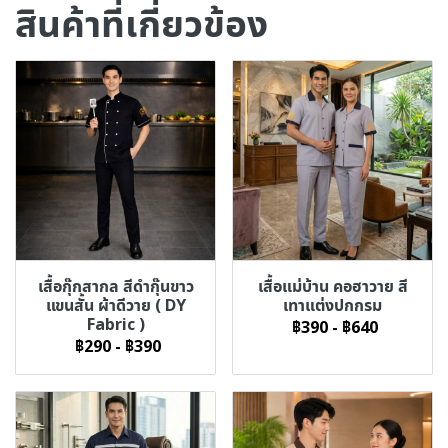
สินค้าที่เกี่ยวข้อง
เสื้อกุ๊กสากล สีดำกุ๊นขาว
เสื้อแม่บ้าน คอฮาวาย สี
แขนสั้น ผ้าดีวาย ( DY
เทาแต่งปกกรม
Fabric )
฿390
-
฿640
฿290
-
฿390