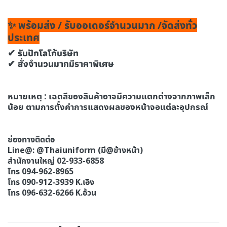
✨ พร้อมส่ง / รับออเดอร์จำนวนมาก /จัดส่งทั่ว
ประเทศ
✔ รับปักโลโก้บริษัท
✔ สั่งจำนวนมากมีราคาพิเศษ
หมายเหตุ : เฉดสีของสินค้าอาจมีความแตกต่างจากภาพเล็ก
น้อย ตามการตั้งค่าการแสดงผลของหน้าจอแต่ละอุปกรณ์
ช่องทางติดต่อ
Line@: @Thaiuniform (มี@ข้างหน้า)
สํานักงานใหญ่ 02-933-6858
โทร 094-962-8965
โทร 090-912-3939 K.เอิง
โทร 096-632-6266 K.อ้วน