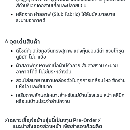
สีดำบริเวณคอสาบเสื้อและปลายแขน
ผลิตจาก ผ้าสลาฟ (Slub Fabric) ให้สัมผัสเบาสบาย
ระบายอากาศดี
⭐
จุดเด่นสินค้า
ดีไซน์ทันสมัย
คอจีนทรงสุภาพ แต่งกุ๊นขอบสีดำ ช่วยให้ชุด
ดูมีมิติ ไม่น่าเบื่อ
ผ้าสลาฟคุณภาพดีเนื้อผ้ามีริ้วลายเส้นสวยงาม ระบาย
อากาศได้ดี ไม่เยิ้มระหว่างวัน
สวมใส่สบาย ทนทานคล่องตัวในทุกการเคลื่อนไหว ซักง่าย
แห้งไว และยับยาก
เสริมภาพลักษณ์เหมาะสำหรับแม่บ้านโรงแรม สปา คลินิก
หรือแม่บ้านประจำสำนักงาน
⚡เฉพาะเสื้อพ่อบ้านรุ่นนี้เป็นงาน Pre-Order⚡
แนะนำสั่งจองล่วงหน้า เพื่อสำรองคิวผลิต