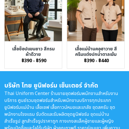
เสื้อช็อปแขนยาว สีกรม
เสื้อแม่บ้านคอฮาวาย สี
ผ้าดีวาย
ครีมแต่งปกน้ำตาลเข้ม
฿390
-
฿590
฿390
-
฿440
บริษัท ไทย ยูนิฟอร์ม เซ็นเตอร์ จำกัด
Thai Uniform Center ร้านขายชุดฟอร์มพนักงานสำหรับงาน
บริการ ศูนย์รวมชุดฟอร์มสำหรับพนักงานบริการทุกประเภท
ยูนิฟอร์มแม่บ้าน เสื้อเชฟ เสื้อกาวน์หมอและเภสัช ชุดสครับ ชุด
พนักงานโรงแรม รับตัดและรับผลิตชุดยูนิฟอร์ม ชุดแม่บ้าน
สำเร็จรูป สูทสำเร็จรูปราคาถูก กางเกงสแล็คผู้ชายและผู้หญิง
พร้อมปักชื่อและโลโก้บริษัท ผ้าคุณภาพดี ราคาย่อมเยา เพิ่มความ