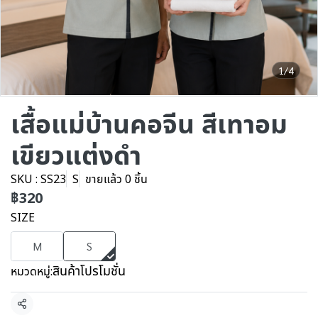
1/4
เสื้อแม่บ้านคอจีน สีเทาอม
เขียวแต่งดำ
SKU : SS23
S
ขายแล้ว 0 ชิ้น
฿320
SIZE
M
S
สินค้าโปรโมชั่น
หมวดหมู่:
แชร์