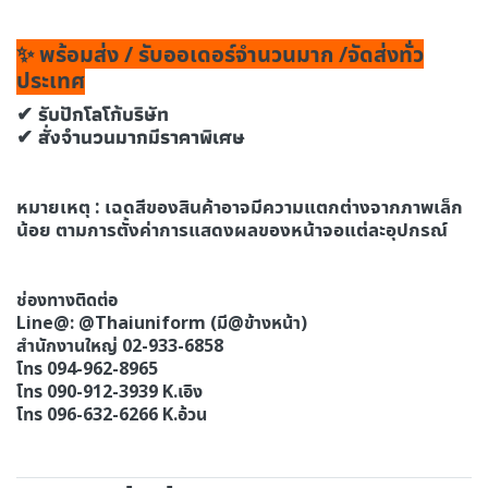
✨ พร้อมส่ง / รับออเดอร์จำนวนมาก /จัดส่งทั่ว
ประเทศ
✔ รับปักโลโก้บริษัท
✔ สั่งจำนวนมากมีราคาพิเศษ
หมายเหตุ : เฉดสีของสินค้าอาจมีความแตกต่างจากภาพเล็ก
น้อย ตามการตั้งค่าการแสดงผลของหน้าจอแต่ละอุปกรณ์
ช่องทางติดต่อ
Line@: @Thaiuniform (มี@ข้างหน้า)
สํานักงานใหญ่ 02-933-6858
โทร 094-962-8965
โทร 090-912-3939 K.เอิง
โทร 096-632-6266 K.อ้วน