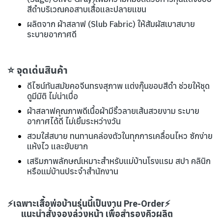
สีดำบริเวณคอสาบเสื้อและปลายแขน
ผลิตจาก ผ้าสลาฟ (Slub Fabric) ให้สัมผัสเบาสบาย
ระบายอากาศดี
⭐
จุดเด่นสินค้า
ดีไซน์ทันสมัย
คอจีนทรงสุภาพ แต่งกุ๊นขอบสีดำ ช่วยให้ชุด
ดูมีมิติ ไม่น่าเบื่อ
ผ้าสลาฟคุณภาพดีเนื้อผ้ามีริ้วลายเส้นสวยงาม ระบาย
อากาศได้ดี ไม่เยิ้มระหว่างวัน
สวมใส่สบาย ทนทานคล่องตัวในทุกการเคลื่อนไหว ซักง่าย
แห้งไว และยับยาก
เสริมภาพลักษณ์เหมาะสำหรับแม่บ้านโรงแรม สปา คลินิก
หรือแม่บ้านประจำสำนักงาน
⚡เฉพาะเสื้อพ่อบ้านรุ่นนี้เป็นงาน Pre-Order⚡
แนะนำสั่งจองล่วงหน้า เพื่อสำรองคิวผลิต