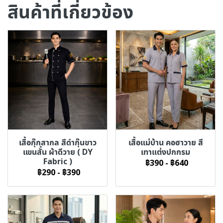
สินค้าที่เกี่ยวข้อง
เสื้อกุ๊กสากล สีดำกุ๊นขาว
เสื้อแม่บ้าน คอฮาวาย สี
แขนสั้น ผ้าดีวาย ( DY
เทาแต่งปกกรม
Fabric )
฿390
-
฿640
฿290
-
฿390