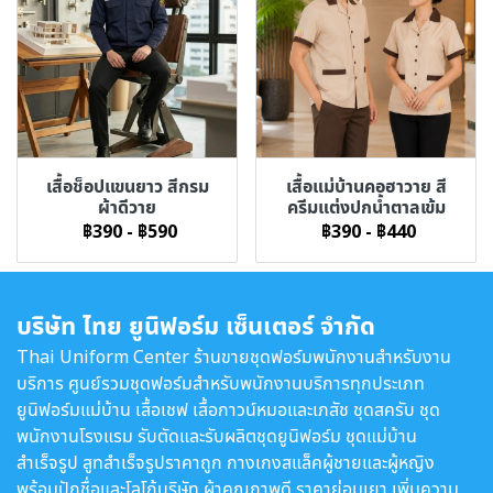
เสื้อช็อปแขนยาว สีกรม
เสื้อแม่บ้านคอฮาวาย สี
ผ้าดีวาย
ครีมแต่งปกน้ำตาลเข้ม
฿390
-
฿590
฿390
-
฿440
บริษัท ไทย ยูนิฟอร์ม เซ็นเตอร์ จำกัด
Thai Uniform Center ร้านขายชุดฟอร์มพนักงานสำหรับงาน
บริการ ศูนย์รวมชุดฟอร์มสำหรับพนักงานบริการทุกประเภท
ยูนิฟอร์มแม่บ้าน เสื้อเชฟ เสื้อกาวน์หมอและเภสัช ชุดสครับ ชุด
พนักงานโรงแรม รับตัดและรับผลิตชุดยูนิฟอร์ม ชุดแม่บ้าน
สำเร็จรูป สูทสำเร็จรูปราคาถูก กางเกงสแล็คผู้ชายและผู้หญิง
พร้อมปักชื่อและโลโก้บริษัท ผ้าคุณภาพดี ราคาย่อมเยา เพิ่มความ