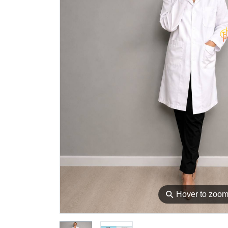
⚲
Hover to zoo