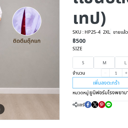
เทป)
SKU : HP25-4
2XL
ขายแล้ว 
฿500
SIZE
S
M
L
จำนวน
เพิ่มลงตะกร้า
ยูนิฟอร์มโรงพยาบ
หมวดหมู่:
แชร์
m