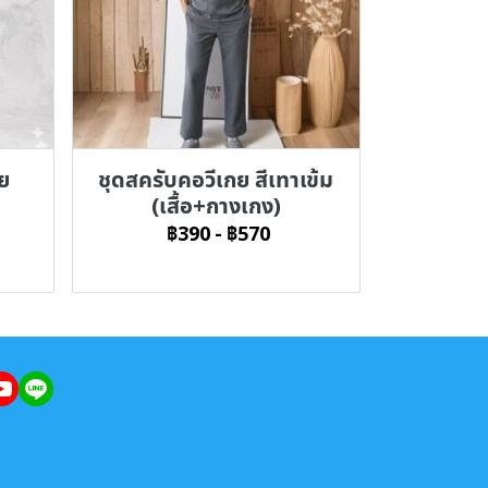
าย
ชุดสครับคอวีเกย สีเทาเข้ม
(เสื้อ+กางเกง)
฿390
-
฿570