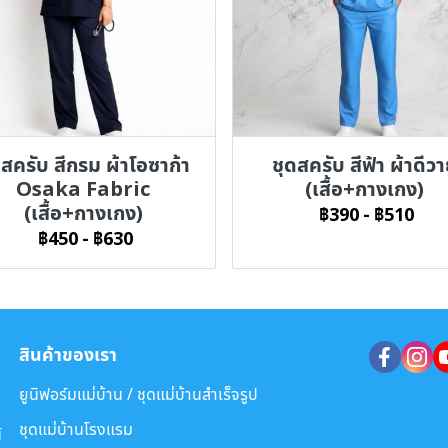
ดสครับ สีกรม ผ้าโอซาก้า
ชุดสครับ สีฟ้า ผ้าดีว
Osaka Fabric
(เสื้อ+กางเกง)
(เสื้อ+กางเกง)
฿390
-
฿510
฿450
-
฿630
สินค้าของเรา
ยูนิฟอร์มแม่บ้าน / ชุดแม่บ้านสำเร็จรูป
ชุดแม่บ้านโรงแรม
์