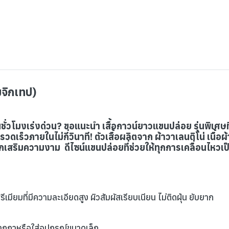
มจิกเทป)
นชั่วโมงเร่งด่วน? ขอแนะนำ เสื้อกาวน์ยาวแขนปล่อย รุ่นพิเศษ
รวดเร็วภายในไม่กี่วินาที! ตัวเสื้อผลิตจาก ผ้าวาเลนติโน่ เนื้อ
เสริมความงาม ดีไซน์แขนปล่อยที่ช่วยให้ทุกการเคลื่อนไหวเป
ีเมียมที่มีความละเอียดสูง ผิวสัมผัสเรียบเนียน ไม่ติดฝุ่น ยับยาก
ปากกาหรือใส่อุปกรณ์ขนาดเล็ก