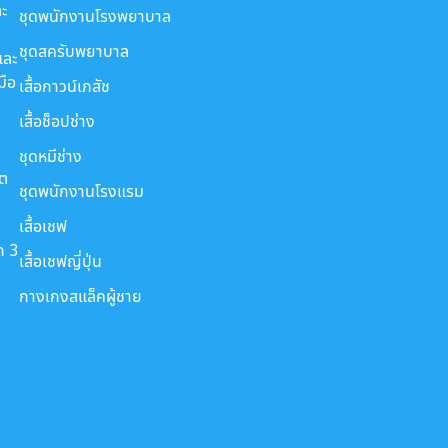
ะ
ชุดพนักงานโรงพยาบาล
ชุดสครับพยาบาล
และ
มือ
เสื้อกาวน์เภสัช
เสื้อช็อปช่าง
ชุดหมีช่าง
ขต
ชุดพนักงานโรงแรม
เสื้อเชฟ
ก 3
เสื้อเชฟญี่ปุ่น
กางเกงสแล็คผู้ชาย