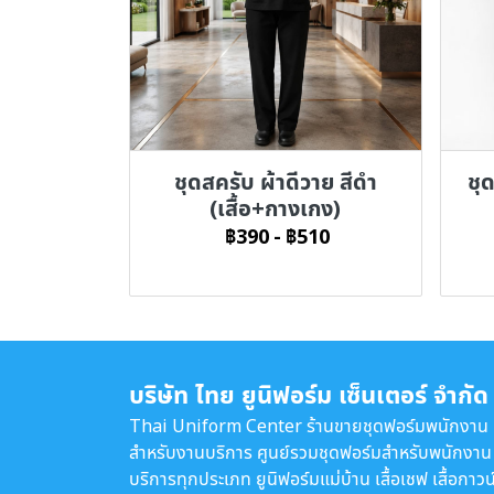
ชุดสครับ ผ้าดีวาย สีดำ
ชุ
(เสื้อ+กางเกง)
฿390
-
฿510
บริษัท ไทย ยูนิฟอร์ม เซ็นเตอร์ จำกัด
Thai Uniform Center ร้านขายชุดฟอร์มพนักงาน
สำหรับงานบริการ ศูนย์รวมชุดฟอร์มสำหรับพนักงาน
บริการทุกประเภท ยูนิฟอร์มแม่บ้าน เสื้อเชฟ เสื้อกาวน