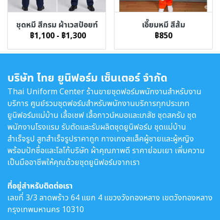
ชุดหมี สีกรม ผ้าเวสป้อยท์
เอี๊ยมหมี สีส้ม
฿1,100
-
฿1,300
฿850
บริษัท ไทย ยูนิฟอร์ม เซ็นเตอร์ จำกัด
Thai Uniform Center ร้านขายชุดฟอร์มพนักงานสำหรับงาน
บริการ ศูนย์รวมชุดฟอร์มสำหรับพนักงานบริการทุกประเภท
ยูนิฟอร์มแม่บ้าน เสื้อเชฟ เสื้อกาวน์หมอและเภสัช ชุดสครับ ชุด
พนักงานโรงแรม รับตัดและรับผลิตชุดยูนิฟอร์ม ชุดแม่บ้าน
สำเร็จรูป สูทสำเร็จรูปราคาถูก กางเกงสแล็คผู้ชายและผู้หญิง
พร้อมปักชื่อและโลโก้บริษัท ผ้าคุณภาพดี ราคาย่อมเยา เพิ่มความ
เป็นมืออาชีพให้คุณด้วยชุดยูนิฟอร์มจากเรา
ที่อยู่สำหรับติดต่อเรา
เลขที่ 3/3 ลาดพร้าว 64 แยก 4 แขวงวังทองหลาง เขตวังทองหลาง
กรุงเทพมหานคร 10310