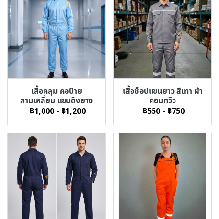
เสื้อคลุม คอป้าย
เสื้อช็อปแขนยาว สีเทา ผ้า
สามเหลี่ยม แขนดึงยาง
คอมทวิว
฿1,000
-
฿1,200
฿550
-
฿750