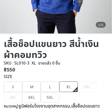
1/5
เสื้อช็อปแขนยาว สีน้ำเงิน
ผ้าคอมทวิว
SKU : SL010-3
XL
ขายแล้ว 0 ชิ้น
฿550
SIZE
S
M
L
XL
2XL
3XL
4XL
5XL
ยูนิฟอร์มโรงงานอุตสาหกรรม
,
เสื้อช็อปแขนยาว
หมวดหมู่: