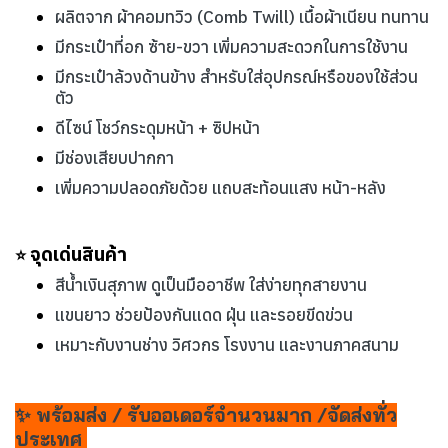
ผลิตจาก ผ้าคอมทวิว (Comb Twill) เนื้อผ้าเนียน ทนทาน
มีกระเป๋าที่อก ซ้าย-ขวา เพิ่มความสะดวกในการใช้งาน
มีกระเป๋าล้วงด้านข้าง สำหรับใส่อุปกรณ์หรือของใช้ส่วน
ตัว
ดีไซน์ โชว์กระดุมหน้า + ซิปหน้า
มีช่องเสียบปากกา
เพิ่มความปลอดภัยด้วย แถบสะท้อนแสง หน้า-หลัง
จุดเด่นสินค้า
⭐
สีน้ำเงินสุภาพ ดูเป็นมืออาชีพ ใส่ง่ายทุกสายงาน
แขนยาว ช่วยป้องกันแดด ฝุ่น และรอยขีดข่วน
เหมาะกับงานช่าง วิศวกร โรงงาน และงานภาคสนาม
✨ พร้อมส่ง / รับออเดอร์จำนวนมาก /จัดส่งทั่ว
ประเทศ