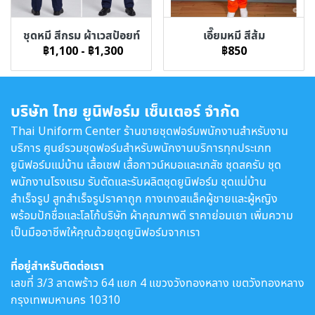
ชุดหมี สีกรม ผ้าเวสป้อยท์
เอี๊ยมหมี สีส้ม
฿1,100
-
฿1,300
฿850
บริษัท ไทย ยูนิฟอร์ม เซ็นเตอร์ จำกัด
Thai Uniform Center ร้านขายชุดฟอร์มพนักงานสำหรับงาน
บริการ ศูนย์รวมชุดฟอร์มสำหรับพนักงานบริการทุกประเภท
ยูนิฟอร์มแม่บ้าน เสื้อเชฟ เสื้อกาวน์หมอและเภสัช ชุดสครับ ชุด
พนักงานโรงแรม รับตัดและรับผลิตชุดยูนิฟอร์ม ชุดแม่บ้าน
สำเร็จรูป สูทสำเร็จรูปราคาถูก กางเกงสแล็คผู้ชายและผู้หญิง
พร้อมปักชื่อและโลโก้บริษัท ผ้าคุณภาพดี ราคาย่อมเยา เพิ่มความ
เป็นมืออาชีพให้คุณด้วยชุดยูนิฟอร์มจากเรา
ที่อยู่สำหรับติดต่อเรา
เลขที่ 3/3 ลาดพร้าว 64 แยก 4 แขวงวังทองหลาง เขตวังทองหลาง
กรุงเทพมหานคร 10310