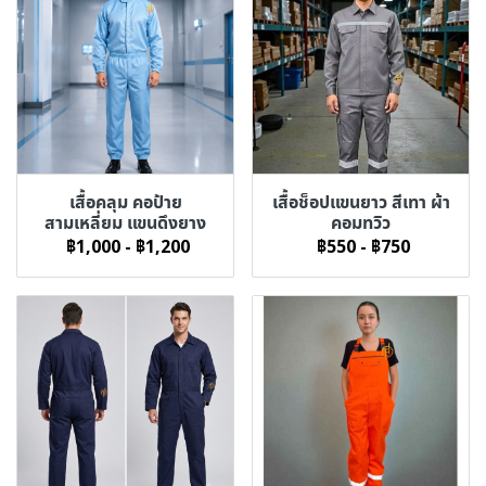
เสื้อคลุม คอป้าย
เสื้อช็อปแขนยาว สีเทา ผ้า
สามเหลี่ยม แขนดึงยาง
คอมทวิว
฿1,000
-
฿1,200
฿550
-
฿750