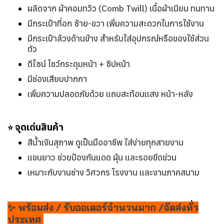
ผลิตจาก ผ้าคอมทวิว (Comb Twill) เนื้อผ้าเนียน ทนทาน
มีกระเป๋าที่อก ซ้าย-ขวา เพิ่มความสะดวกในการใช้งาน
มีกระเป๋าล้วงด้านข้าง สำหรับใส่อุปกรณ์หรือของใช้ส่วน
ตัว
ดีไซน์ โชว์กระดุมหน้า + ซิปหน้า
มีช่องเสียบปากกา
เพิ่มความปลอดภัยด้วย แถบสะท้อนแสง หน้า-หลัง
จุดเด่นสินค้า
⭐
สีน้ำเงินสุภาพ ดูเป็นมืออาชีพ ใส่ง่ายทุกสายงาน
แขนยาว ช่วยป้องกันแดด ฝุ่น และรอยขีดข่วน
เหมาะกับงานช่าง วิศวกร โรงงาน และงานภาคสนาม
✨ พร้อมส่ง / รับออเดอร์จำนวนมาก /จัดส่งทั่ว
ประเทศ