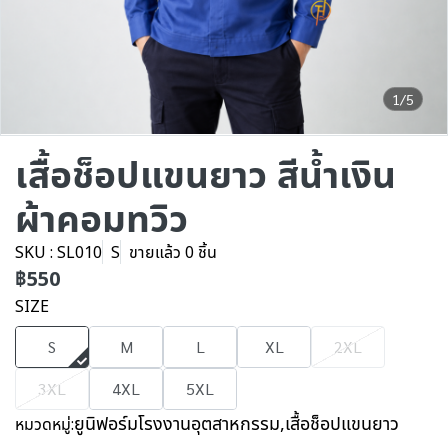
1/5
เสื้อช็อปแขนยาว สีน้ำเงิน
ผ้าคอมทวิว
SKU : SL010
S
ขายแล้ว 0 ชิ้น
฿550
SIZE
S
M
L
XL
2XL
3XL
4XL
5XL
ยูนิฟอร์มโรงงานอุตสาหกรรม
,
เสื้อช็อปแขนยาว
หมวดหมู่: