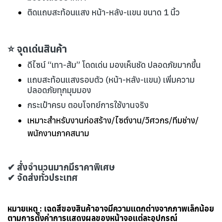
ติดแถบสะท้อนแสง หน้า-หลัง-แขน ขนาด 1 นิ้ว
⭐ จุดเด่นสินค้า
ดีไซน์ “เทา-ส้ม” โดดเด่น มองเห็นชัด ปลอดภัยมากขึ้น
แถบสะท้อนแสงรอบตัว (หน้า-หลัง-แขน) เพิ่มความ
ปลอดภัยทุกมุมมอง
กระเป๋าครบ ตอบโจทย์การใช้งานจริง
เหมาะสำหรับงานก่อสร้าง/ไซต์งาน/วิศวกร/ทีมช่าง/
พนักงานภาคสนาม
✔ สั่งจำนวนมากมีราคาพิเศษ
✔ จัดส่งทั่วประเทศ
หมายเหตุ : เฉดสีของสินค้าอาจมีความแตกต่างจากภาพเล็กน้อย
ตามการตั้งค่าการแสดงผลของหน้าจอแต่ละอุปกรณ์